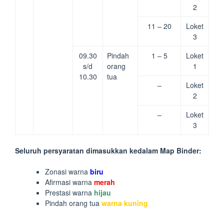
2
11 – 20
Loket
3
09.30
Pindah
1 – 5
Loket
s/d
orang
1
10.30
tua
–
Loket
2
–
Loket
3
Seluruh persyaratan dimasukkan kedalam Map Binder:
Zonasi warna
biru
Afirmasi warna
merah
Prestasi warna
hijau
Pindah orang tua
warna kuning