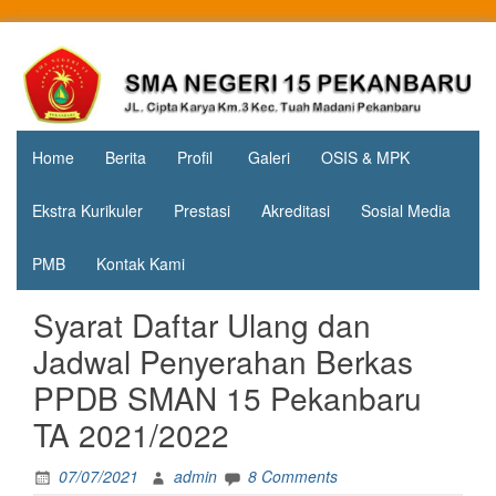
Skip
to
Jl. Cipta
SMA
content
Karya
Negeri 15
KM.3, Kec.
Tuah
Pekanbaru
Madani,
Home
Berita
Profil
Galeri
OSIS & MPK
Kota
Pekanbaru
Ekstra Kurikuler
Prestasi
Akreditasi
Sosial Media
PMB
Kontak Kami
Syarat Daftar Ulang dan
Jadwal Penyerahan Berkas
PPDB SMAN 15 Pekanbaru
TA 2021/2022
07/07/2021
admin
8 Comments