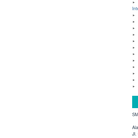
Int
SM
Al
Jl