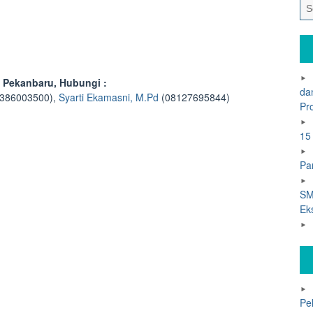
 Pekanbaru, Hubungi :
da
386003500),
Syarti Ekamasni, M.Pd
(08127695844)
Pr
15
Pa
SM
Ek
Pe