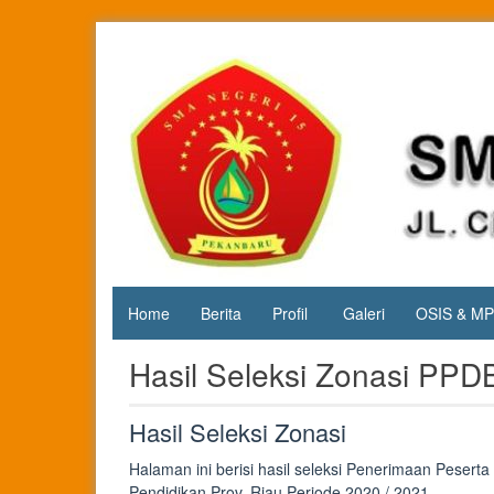
Skip
to
content
Jl. Cipta
SMA
Karya
Negeri 15
KM.3, Kec.
Tuah
Pekanbaru
Madani,
Kota
Pekanbaru
Home
Berita
Profil
Galeri
OSIS & M
Hasil Seleksi Zonasi PP
Hasil Seleksi Zonasi
Halaman ini berisi hasil seleksi Penerimaan Pesert
Pendidikan Prov. Riau Periode 2020 / 2021.