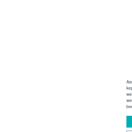
As
ke
we
we
be