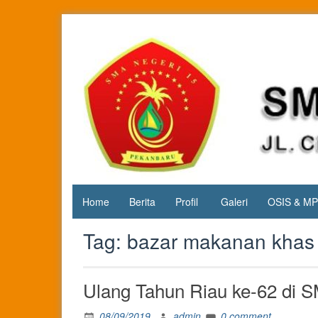
Skip
to
content
Jl. Cipta
SMA
Karya
Negeri 15
KM.3, Kec.
Tuah
Pekanbaru
Madani,
Kota
Pekanbaru
Home
Berita
Profil
Galeri
OSIS & M
Tag:
bazar makanan khas
Ulang Tahun Riau ke-62 di
08/09/2019
admin
0 comment