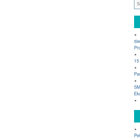
da
Pr
15
Pa
SM
Ek
Pe