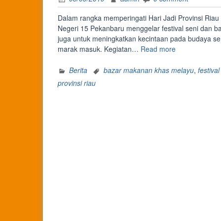
Dalam rangka memperingati Hari Jadi Provinsi Riau
Negeri 15 Pekanbaru menggelar festival seni dan ba
juga untuk meningkatkan kecintaan pada budaya sen
“Ulang
marak masuk. Kegiatan…
Read more
Tahun
Riau
Berita
bazar makanan khas melayu
,
festiva
ke-
provinsi riau
62
di
SMAN
15
PKU”