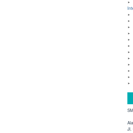
Int
SM
Al
Jl