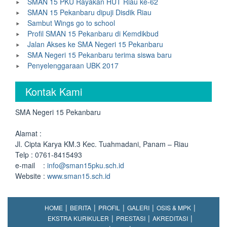
SMAN 15 PKU Rayakan HUT Riau ke-62
SMAN 15 Pekanbaru dipuji Disdik Riau
Sambut Wings go to school
Profil SMAN 15 Pekanbaru di Kemdikbud
Jalan Akses ke SMA Negeri 15 Pekanbaru
SMA Negeri 15 Pekanbaru terima siswa baru
Penyelenggaraan UBK 2017
Kontak Kami
SMA Negeri 15 Pekanbaru
Alamat :
Jl. Cipta Karya KM.3 Kec. Tuahmadani, Panam – Riau
Telp : 0761-8415493
e-mail :
info@sman15pku.sch.id
Website :
www.sman15.sch.id
HOME
BERITA
PROFIL
GALERI
OSIS & MPK
EKSTRA KURIKULER
PRESTASI
AKREDITASI