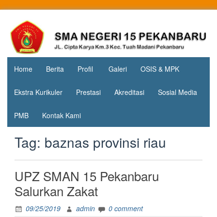
Skip
to
Jl. Cipta
SMA
content
Karya
Negeri 15
KM.3, Kec.
Tuah
Pekanbaru
Madani,
Home
Berita
Profil
Galeri
OSIS & MPK
Kota
Pekanbaru
Ekstra Kurikuler
Prestasi
Akreditasi
Sosial Media
PMB
Kontak Kami
Tag:
baznas provinsi riau
UPZ SMAN 15 Pekanbaru
Salurkan Zakat
09/25/2019
admin
0 comment