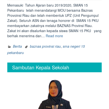
Memasuki Tahun Ajaran baru 2019/2020, SMAN 15
Pekanbaru telah menandatangi MOU bersama Baznas
Provoinsi Riau dan telah membentuk UPZ (Unit Pengumpul
Zakat). Seluruh ASN dan tenaga honorer di SMAN 15 PKU
membayarkan zakatnya melalui BAZNAS Provinsi Riau.
Zakat ini akan disalurkan kepada siswa SMAN 15 PKU yang
“UPZ
berhak menerima dan…
Read more
SMAN
15
Berita
baznas provinsi riau
,
sma negeri 15
Pekanbaru
pekanbaru
Salurkan
Zakat”
Sambutan Kepala Sekolah