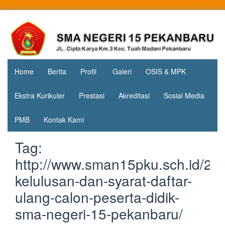
Skip
to
Jl. Cipta
SMA
content
Karya
Negeri 15
KM.3, Kec.
Tuah
Pekanbaru
Madani,
Home
Berita
Profil
Galeri
OSIS & MPK
Kota
Pekanbaru
Ekstra Kurikuler
Prestasi
Akreditasi
Sosial Media
PMB
Kontak Kami
Tag:
http://www.sman15pku.sch.id/2
kelulusan-dan-syarat-daftar-
ulang-calon-peserta-didik-
sma-negeri-15-pekanbaru/