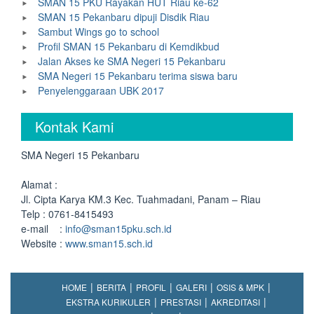
SMAN 15 PKU Rayakan HUT Riau ke-62
SMAN 15 Pekanbaru dipuji Disdik Riau
Sambut Wings go to school
Profil SMAN 15 Pekanbaru di Kemdikbud
Jalan Akses ke SMA Negeri 15 Pekanbaru
SMA Negeri 15 Pekanbaru terima siswa baru
Penyelenggaraan UBK 2017
Kontak Kami
SMA Negeri 15 Pekanbaru
Alamat :
Jl. Cipta Karya KM.3 Kec. Tuahmadani, Panam – Riau
Telp : 0761-8415493
e-mail :
info@sman15pku.sch.id
Website :
www.sman15.sch.id
HOME
BERITA
PROFIL
GALERI
OSIS & MPK
EKSTRA KURIKULER
PRESTASI
AKREDITASI