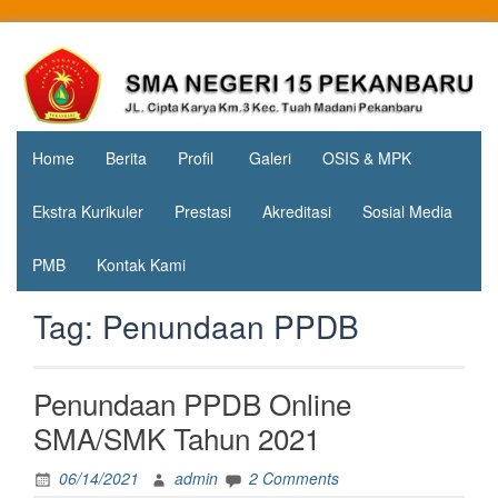
Skip
to
Jl. Cipta
SMA
content
Karya
Negeri 15
KM.3, Kec.
Tuah
Pekanbaru
Madani,
Home
Berita
Profil
Galeri
OSIS & MPK
Kota
Pekanbaru
Ekstra Kurikuler
Prestasi
Akreditasi
Sosial Media
PMB
Kontak Kami
Tag:
Penundaan PPDB
Penundaan PPDB Online
SMA/SMK Tahun 2021
06/14/2021
admin
2 Comments