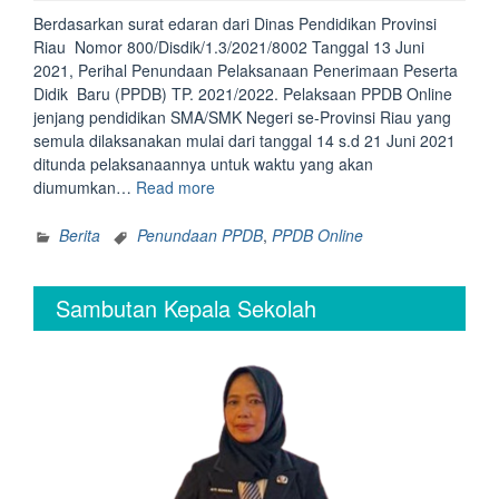
Berdasarkan surat edaran dari Dinas Pendidikan Provinsi
Riau Nomor 800/Disdik/1.3/2021/8002 Tanggal 13 Juni
2021, Perihal Penundaan Pelaksanaan Penerimaan Peserta
Didik Baru (PPDB) TP. 2021/2022. Pelaksaan PPDB Online
jenjang pendidikan SMA/SMK Negeri se-Provinsi Riau yang
semula dilaksanakan mulai dari tanggal 14 s.d 21 Juni 2021
ditunda pelaksanaannya untuk waktu yang akan
“Penundaan
diumumkan…
Read more
PPDB
Online
Berita
Penundaan PPDB
,
PPDB Online
SMA/SMK
Tahun
Sambutan Kepala Sekolah
2021”