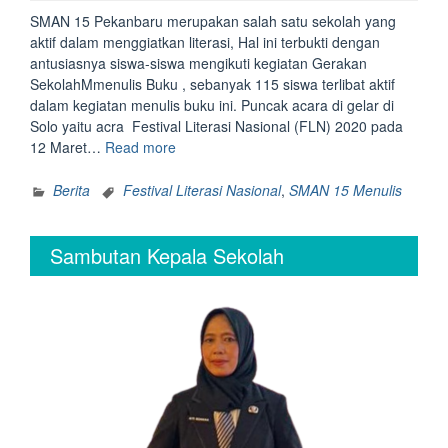
SMAN 15 Pekanbaru merupakan salah satu sekolah yang
aktif dalam menggiatkan literasi, Hal ini terbukti dengan
antusiasnya siswa-siswa mengikuti kegiatan Gerakan
SekolahMmenulis Buku , sebanyak 115 siswa terlibat aktif
dalam kegiatan menulis buku ini. Puncak acara di gelar di
Solo yaitu acra Festival Literasi Nasional (FLN) 2020 pada
“SMAN
12 Maret…
Read more
15
Hadiri
Berita
Festival Literasi Nasional
,
SMAN 15 Menulis
Festival
Literasi
Sambutan Kepala Sekolah
Nasional
di
Solo”