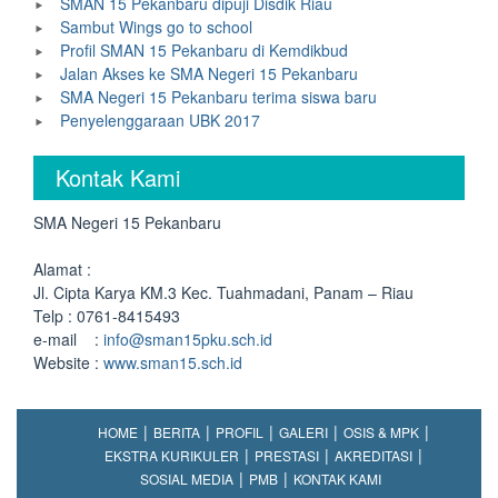
SMAN 15 Pekanbaru dipuji Disdik Riau
Sambut Wings go to school
Profil SMAN 15 Pekanbaru di Kemdikbud
Jalan Akses ke SMA Negeri 15 Pekanbaru
SMA Negeri 15 Pekanbaru terima siswa baru
Penyelenggaraan UBK 2017
Kontak Kami
SMA Negeri 15 Pekanbaru
Alamat :
Jl. Cipta Karya KM.3 Kec. Tuahmadani, Panam – Riau
Telp : 0761-8415493
e-mail :
info@sman15pku.sch.id
Website :
www.sman15.sch.id
HOME
BERITA
PROFIL
GALERI
OSIS & MPK
EKSTRA KURIKULER
PRESTASI
AKREDITASI
SOSIAL MEDIA
PMB
KONTAK KAMI