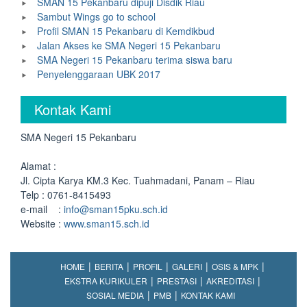
SMAN 15 Pekanbaru dipuji Disdik Riau
Sambut Wings go to school
Profil SMAN 15 Pekanbaru di Kemdikbud
Jalan Akses ke SMA Negeri 15 Pekanbaru
SMA Negeri 15 Pekanbaru terima siswa baru
Penyelenggaraan UBK 2017
Kontak Kami
SMA Negeri 15 Pekanbaru
Alamat :
Jl. Cipta Karya KM.3 Kec. Tuahmadani, Panam – Riau
Telp : 0761-8415493
e-mail :
info@sman15pku.sch.id
Website :
www.sman15.sch.id
HOME
BERITA
PROFIL
GALERI
OSIS & MPK
EKSTRA KURIKULER
PRESTASI
AKREDITASI
SOSIAL MEDIA
PMB
KONTAK KAMI