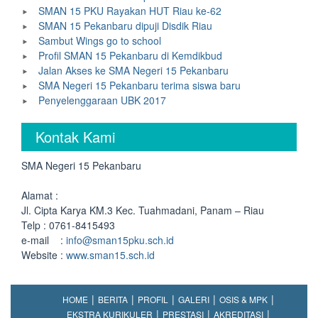
SMAN 15 PKU Rayakan HUT Riau ke-62
SMAN 15 Pekanbaru dipuji Disdik Riau
Sambut Wings go to school
Profil SMAN 15 Pekanbaru di Kemdikbud
Jalan Akses ke SMA Negeri 15 Pekanbaru
SMA Negeri 15 Pekanbaru terima siswa baru
Penyelenggaraan UBK 2017
Kontak Kami
SMA Negeri 15 Pekanbaru
Alamat :
Jl. Cipta Karya KM.3 Kec. Tuahmadani, Panam – Riau
Telp : 0761-8415493
e-mail :
info@sman15pku.sch.id
Website :
www.sman15.sch.id
HOME
BERITA
PROFIL
GALERI
OSIS & MPK
EKSTRA KURIKULER
PRESTASI
AKREDITASI