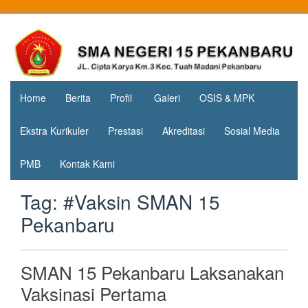
Skip
to
Jl. Cipta
SMA
content
Karya
Negeri 15
KM.3, Kec.
Tuah
Pekanbaru
Madani,
Home
Berita
Profil
Galeri
OSIS & MPK
Kota
Pekanbaru
Ekstra Kurikuler
Prestasi
Akreditasi
Sosial Media
PMB
Kontak Kami
Tag:
#Vaksin SMAN 15
Pekanbaru
SMAN 15 Pekanbaru Laksanakan
Vaksinasi Pertama