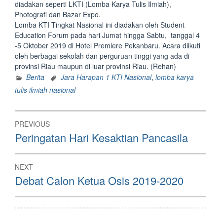
diadakan seperti LKTI (Lomba Karya Tulis Ilmiah),
Photografi dan Bazar Expo.
Lomba KTI Tingkat Nasional ini diadakan oleh Student
Education Forum pada hari Jumat hingga Sabtu, tanggal 4
-5 Oktober 2019 di Hotel Premiere Pekanbaru. Acara diikuti
oleh berbagai sekolah dan perguruan tinggi yang ada di
provinsi Riau maupun di luar provinsi Riau. (Rehan)
Berita
Jara Harapan 1 KTI Nasional
,
lomba karya
tulis ilmiah nasional
Post
PREVIOUS
navigation
Previous
Peringatan Hari Kesaktian Pancasila
post:
NEXT
Next
Debat Calon Ketua Osis 2019-2020
post: