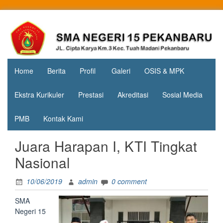
Skip
to
Jl. Cipta
SMA
content
Karya
Negeri 15
KM.3, Kec.
Tuah
Pekanbaru
Madani,
Home
Berita
Profil
Galeri
OSIS & MPK
Kota
Pekanbaru
Ekstra Kurikuler
Prestasi
Akreditasi
Sosial Media
PMB
Kontak Kami
Juara Harapan I, KTI Tingkat
Nasional
10/06/2019
admin
0 comment
SMA
Negeri 15