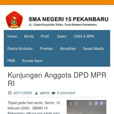
Skip
to
Jl. Cipta
SMA
content
Karya
Negeri 15
KM.3, Kec.
Tuah
Pekanbaru
Madani,
Home
Berita
Profil
Galeri
OSIS & MPK
Kota
Pekanbaru
Ekstra Kurikuler
Prestasi
Akreditasi
Sosial Media
PMB
Kontak Kami
Kunjungan Anggota DPD MPR
RI
02/11/2020
admin
0 comment
Tepat pada hari senin, Senin, 10
februari 2020, SMAN 15
Pekanbaru dikunjungi salah satu