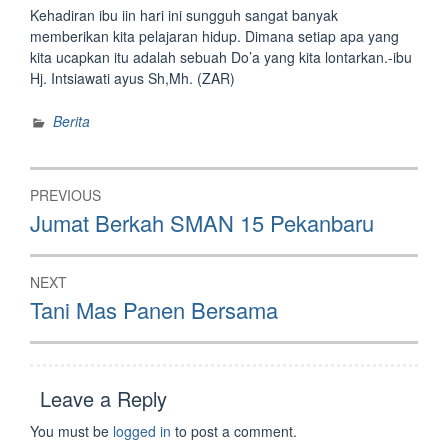
Kehadiran ibu iin hari ini sungguh sangat banyak
memberikan kita pelajaran hidup. Dimana setiap apa yang
kita ucapkan itu adalah sebuah Do’a yang kita lontarkan.-ibu
Hj. Intsiawati ayus Sh,Mh. (ZAR)
Berita
Post
PREVIOUS
navigation
Previous
Jumat Berkah SMAN 15 Pekanbaru
post:
NEXT
Next
Tani Mas Panen Bersama
post:
Leave a Reply
You must be
logged in
to post a comment.