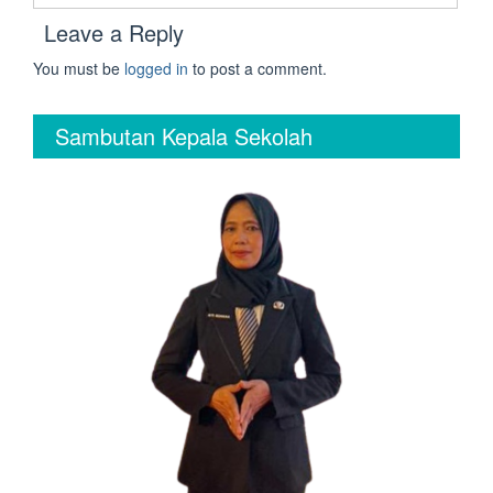
Leave a Reply
You must be
logged in
to post a comment.
Sambutan Kepala Sekolah