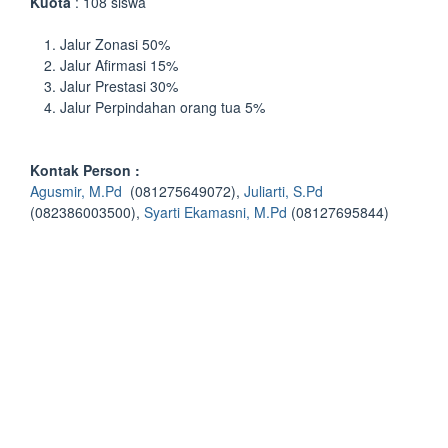
Kuota
: 108 siswa
Jalur Zonasi 50%
Jalur Afirmasi 15%
Jalur Prestasi 30%
Jalur Perpindahan orang tua 5%
Kontak Person :
Agusmir, M.Pd
(081275649072),
Juliarti, S.Pd
(082386003500),
Syarti Ekamasni, M.Pd
(08127695844)
Bokep Indonesia Terbaru
Bokep Jepang Jav
Bokep ukthi jilbab
DAYWINBET
GOBETASIA
GOBET
GOBET