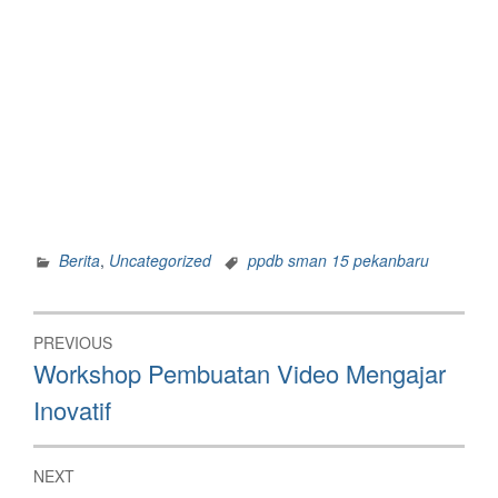
slot demo
slot gacor
slot gacor
slot gacor
GOBETASIA
GOBETASIA
GOBETASIA
slot gacor
slot gacor
slot demo
slot demo
Berita
,
Uncategorized
ppdb sman 15 pekanbaru
Post
PREVIOUS
navigation
Previous
Workshop Pembuatan Video Mengajar
post:
Inovatif
NEXT