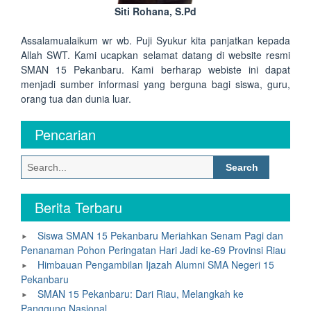
Siti Rohana, S.Pd
Assalamualaikum wr wb. Puji Syukur kita panjatkan kepada
Allah SWT. Kami ucapkan selamat datang di website resmi
SMAN 15 Pekanbaru. Kami berharap webiste ini dapat
menjadi sumber informasi yang berguna bagi siswa, guru,
orang tua dan dunia luar.
Pencarian
Search
for:
Berita Terbaru
Siswa SMAN 15 Pekanbaru Meriahkan Senam Pagi dan
Penanaman Pohon Peringatan Hari Jadi ke-69 Provinsi Riau
Himbauan Pengambilan Ijazah Alumni SMA Negeri 15
Pekanbaru
SMAN 15 Pekanbaru: Dari Riau, Melangkah ke
Panggung Nasional.