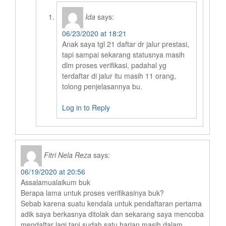
Ida
says:
06/23/2020 at 18:21
Anak saya tgl 21 daftar dr jalur prestasi,
tapi sampai sekarang statusnya masih
dlm proses verifikasi, padahal yg
terdaftar di jalur itu masih 11 orang,
tolong penjelasannya bu.
Log in to Reply
Fitri Nela Reza
says:
06/19/2020 at 20:56
Assalamualaikum buk
Berapa lama untuk proses verifikasinya buk?
Sebab karena suatu kendala untuk pendaftaran pertama
adik saya berkasnya ditolak dan sekarang saya mencoba
mendaftar lagi tapi sudah satu harian masih dalam