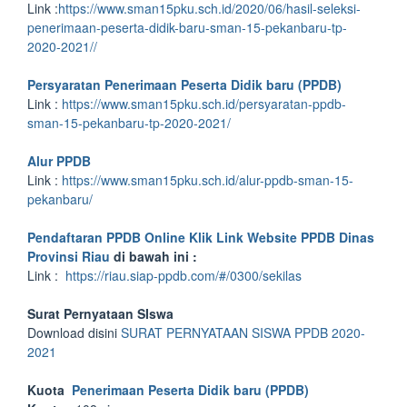
Link :
https://www.sman15pku.sch.id/2020/06/hasil-seleksi-
penerimaan-peserta-didik-baru-sman-15-pekanbaru-tp-
2020-2021//
Persyaratan Penerimaan Peserta Didik baru (PPDB)
Link :
https://www.sman15pku.sch.id/persyaratan-ppdb-
sman-15-pekanbaru-tp-2020-2021/
Alur PPDB
Link :
https://www.sman15pku.sch.id/alur-ppdb-sman-15-
pekanbaru/
Pendaftaran PPDB Online Klik Link Website PPDB Dinas
Provinsi Riau
di bawah ini :
Link :
https://riau.siap-ppdb.com/#/0300/sekilas
Surat Pernyataan SIswa
Download disini
SURAT PERNYATAAN SISWA PPDB 2020-
2021
Kuota
Penerimaan Peserta Didik baru (PPDB)