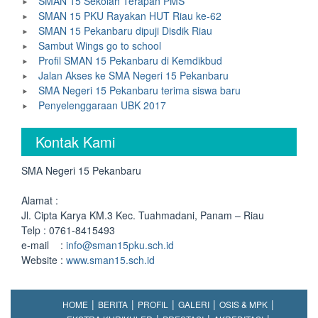
SMAN 15 Sekolah Terapan PMS
SMAN 15 PKU Rayakan HUT Riau ke-62
SMAN 15 Pekanbaru dipuji Disdik Riau
Sambut Wings go to school
Profil SMAN 15 Pekanbaru di Kemdikbud
Jalan Akses ke SMA Negeri 15 Pekanbaru
SMA Negeri 15 Pekanbaru terima siswa baru
Penyelenggaraan UBK 2017
Kontak Kami
SMA Negeri 15 Pekanbaru
Alamat :
Jl. Cipta Karya KM.3 Kec. Tuahmadani, Panam – Riau
Telp : 0761-8415493
e-mail :
info@sman15pku.sch.id
Website :
www.sman15.sch.id
HOME
BERITA
PROFIL
GALERI
OSIS & MPK