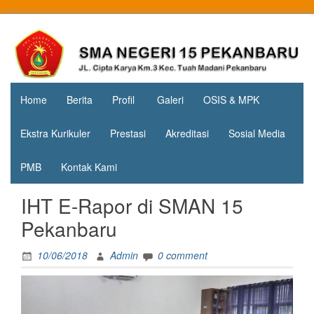
Skip
to
Jl. Cipta
SMA
content
Karya
Negeri 15
KM.3, Kec.
Tuah
Pekanbaru
Madani,
Home
Berita
Profil
Galeri
OSIS & MPK
Kota
Pekanbaru
Ekstra Kurikuler
Prestasi
Akreditasi
Sosial Media
PMB
Kontak Kami
IHT E-Rapor di SMAN 15
Pekanbaru
10/06/2018
Admin
0 comment