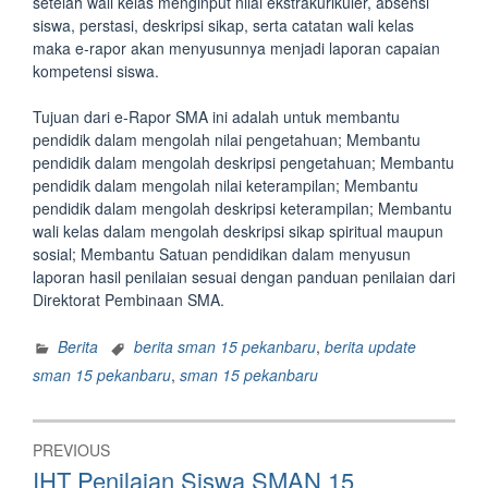
setelah wali kelas menginput nilai ekstrakurikuler, absensi
siswa, perstasi, deskripsi sikap, serta catatan wali kelas
maka e-rapor akan menyusunnya menjadi laporan capaian
kompetensi siswa.
Tujuan dari e-Rapor SMA ini adalah untuk membantu
pendidik dalam mengolah nilai pengetahuan; Membantu
pendidik dalam mengolah deskripsi pengetahuan; Membantu
pendidik dalam mengolah nilai keterampilan; Membantu
pendidik dalam mengolah deskripsi keterampilan; Membantu
wali kelas dalam mengolah deskripsi sikap spiritual maupun
sosial; Membantu Satuan pendidikan dalam menyusun
laporan hasil penilaian sesuai dengan panduan penilaian dari
Direktorat Pembinaan SMA.
Berita
berita sman 15 pekanbaru
,
berita update
sman 15 pekanbaru
,
sman 15 pekanbaru
Post
PREVIOUS
navigation
Previous
IHT Penilaian Siswa SMAN 15