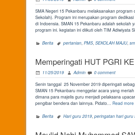
SMA Negeri 15 Pekanbaru melaksanakan program da
Sekolah). Program ini merupakan program dedikasi 
di Indoensia. SMAN 15 Pekanbaru adalah sekolah y
program ini. kegiatan ini diikuti oleh TIM Adiwiyat
Berita
pertanian
,
PMS
,
SEKOLAH MAJU
,
sm
Memperingati HUT PGRI KE
11/25/2019
Admin
0 comment
Senin tanggal 25 November 2019 diperingati sebagai
SMAN 15 Pekanbaru menggelar acara yang meriah d
dimana para majelis guru menjadi pelaksana upacar
pengibar bendera dan lainnya. Pidato…
Read more
Berita
Hari guru 2019
,
peringatan hari guru
Maulid Nabi Muhammad SA