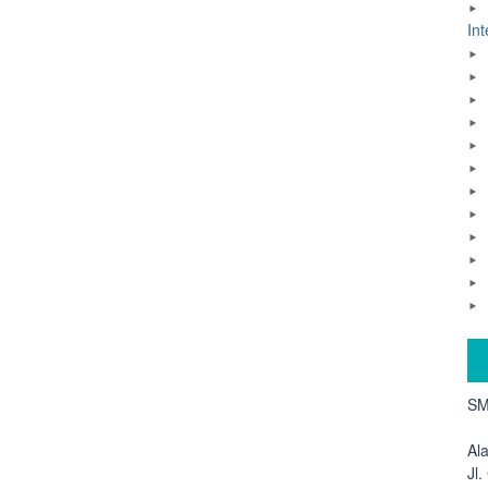
Int
SM
Al
Jl