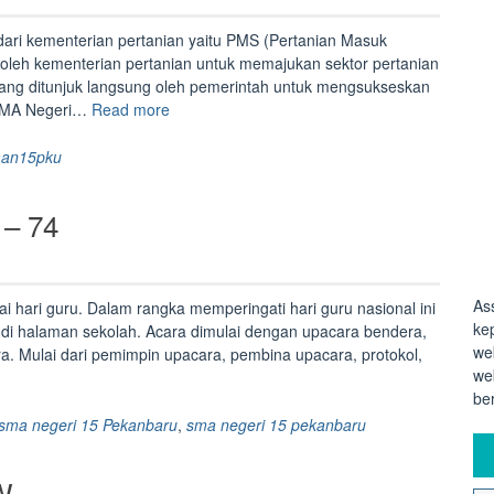
ri kementerian pertanian yaitu PMS (Pertanian Masuk
oleh kementerian pertanian untuk memajukan sektor pertanian
ang ditunjuk langsung oleh pemerintah untuk mengsukseskan
“Kegiatan
a SMA Negeri…
Read more
Pertanian
Masuk
an15pku
Sekolah”
 – 74
As
 hari guru. Dalam rangka memperingati hari guru nasional ini
ke
i halaman sekolah. Acara dimulai dengan upacara bendera,
we
a. Mulai dari pemimpin upacara, pembina upacara, protokol,
we
“Memperingati
be
HUT
PGRI
 sma negeri 15 Pekanbaru
,
sma negeri 15 pekanbaru
KE
–
W
74”