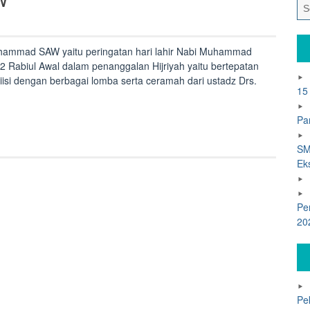
ammad SAW yaitu peringatan hari lahir Nabi Muhammad
2 Rabiul Awal dalam penanggalan Hijriyah yaitu bertepatan
iisi dengan berbagai lomba serta ceramah dari ustadz Drs.
15
Pa
mad
SM
Ek
Pe
20
Pe