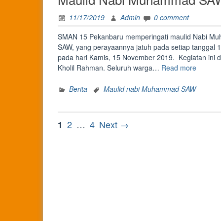
11/17/2019
Admin
0 comment
SMAN 15 Pekanbaru memperingati maulid Nabi Muh
SAW, yang perayaannya jatuh pada setiap tanggal 1
pada hari Kamis, 15 November 2019. Kegiatan ini d
“Maulid
Kholil Rahman. Seluruh warga…
Read more
Nabi
Muham
Berita
Maulid nabi Muhammad SAW
SAW”
Posts
Page
Page
Page
2
…
4
Next →
1
pagination