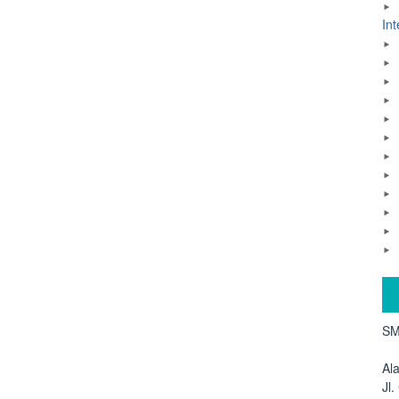
Int
SM
Al
Jl