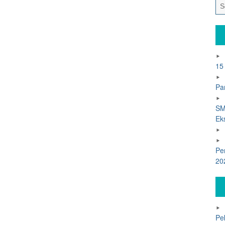
15
Pa
SM
Ek
Pe
20
Pe