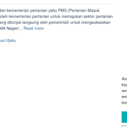
ri kementerian pertanian yaitu PMS (Pertanian Masuk
oleh kementerian pertanian untuk memajukan sektor pertanian
ang ditunjuk langsung oleh pemerintah untuk mengsukseskan
“Kegiatan
a SMA Negeri…
Read more
Pertanian
Masuk
an15pku
Sekolah”
As
ke
we
we
be