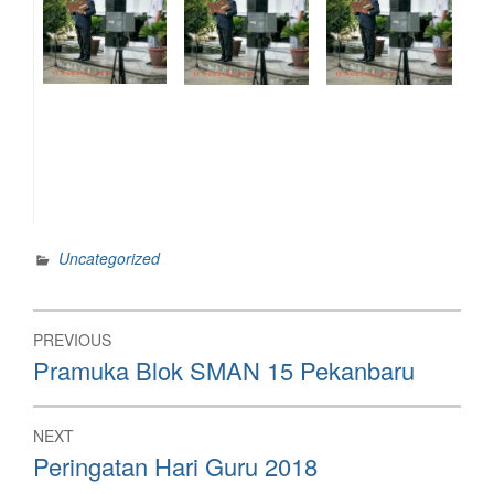
Uncategorized
Post
PREVIOUS
navigation
Previous
Pramuka Blok SMAN 15 Pekanbaru
post:
NEXT
Next
Peringatan Hari Guru 2018
post: