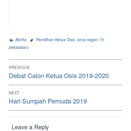
Berita
Pemilihan Ketua Osis
,
sma negeri 15
pekanbaru
Post
PREVIOUS
navigation
Previous
Debat Calon Ketua Osis 2019-2020
post:
NEXT
Next
Hari Sumpah Pemuda 2019
post:
Leave a Reply