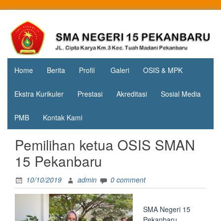
Skip
to
Jl. Cipta
SMA
content
Karya
Negeri 15
KM.3, Kec.
Tuah
Pekanbaru
Madani,
Home
Berita
Profil
Galeri
OSIS & MPK
Kota
Pekanbaru
Ekstra Kurikuler
Prestasi
Akreditasi
Sosial Media
PMB
Kontak Kami
Pemilihan ketua OSIS SMAN
15 Pekanbaru
10/10/2019
admin
0 comment
SMA Negeri 15
Pekanbaru