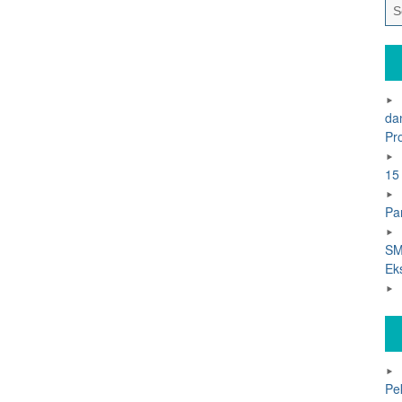
da
Pr
15
Pa
SM
Ek
Pe