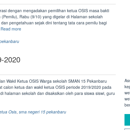
asi dengan mengadakan pemilihan ketua OSIS masa bakti
(Pemilu), Rabu (9/10) yang digelar di Halaman sekolah
dan pengetahuan sejak dini tentang tata cara pemilu bagi
“Pemilihan
…
Read more
ketua
OSIS
 pekanbaru
SMAN
15
9-2020
Pekanbaru”
As
dan Wakil Ketua OSIS Warga sekolah SMAN 15 Pekanbaru
ke
t calon ketua dan wakil ketua OSIS periode 2019/2020 pada
we
 di halaman sekolah dan disaksikan oleh para siswa siswi, guru
we
be
etua Osis
,
sma negeri 15 pekanbaru