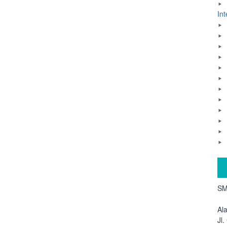
Int
SM
Al
Jl