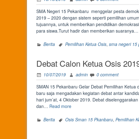
SMA Negeri 15 Pekanbaru menggelar pesta demokr
2019 – 2020 dengan sistem seperti pemilihan umum 
tujuannya, untuk memberikan pendidikan demokrasi 
para siswa.Turut hadir dan memberikan suaranya
Berita
Pemilihan Ketua Osis
,
sma negeri 15
Debat Calon Ketua Osis 201
10/07/2019
admin
0 comment
SMAN 15 Pekanbaru Gelar Debat Pemilihan Ketua 
baru saja mengadakan kegiatan debat antar kandida
hari jum’at, 4 Oktober 2019. Debat diselenggarakan
“Debat
dan…
Read more
Calon
Ketua
Berita
Osis Sman 15 Pkanbaru
,
Pemilihan K
Osis
2019-
2020”