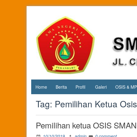
Skip
to
content
Jl. Cipta
SMA
Karya
Negeri 15
KM.3, Kec.
Tuah
Pekanbaru
Madani,
Kota
Pekanbaru
Home
Berita
Profil
Galeri
OSIS & M
Tag:
Pemilihan Ketua Osis
Pemilihan ketua OSIS SMAN
10/10/2019
admin
0 comment