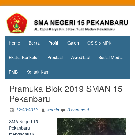
Skip
to
Jl. Cipta
SMA
content
Karya
Negeri 15
KM.3, Kec.
Tuah
Pekanbaru
Madani,
Home
Berita
Profil
Galeri
OSIS & MPK
Kota
Pekanbaru
Ekstra Kurikuler
Prestasi
Akreditasi
Sosial Media
PMB
Kontak Kami
Pramuka Blok 2019 SMAN 15
Pekanbaru
12/20/2019
admin
0 comment
SMA Negeri 15
Pekanbaru
mengadakan