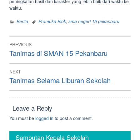
peningkatan hasil dan karakter yang lebih baik dari waktu ke
waktu.
Berita
Pramuka Blok
,
sma negeri 15 pekanbaru
Post
PREVIOUS
navigation
Previous
Tanimas di SMAN 15 Pekanbaru
post:
NEXT
Next
Tanimas Selama Liburan Sekolah
post:
Leave a Reply
You must be
logged in
to post a comment.
Sambutan Kepala Sekolah