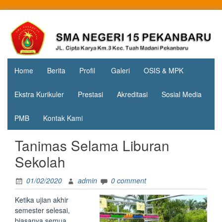
Skip
to
Jl. Cipta
SMA
content
Karya
Negeri 15
KM.3, Kec.
Tuah
Pekanbaru
Madani,
Home
Berita
Profil
Galeri
OSIS & MPK
Kota
Pekanbaru
Ekstra Kurikuler
Prestasi
Akreditasi
Sosial Media
PMB
Kontak Kami
Tanimas Selama Liburan
Sekolah
01/02/2020
admin
0 comment
Ketika ujian akhir
semester selesai,
biasanya semua