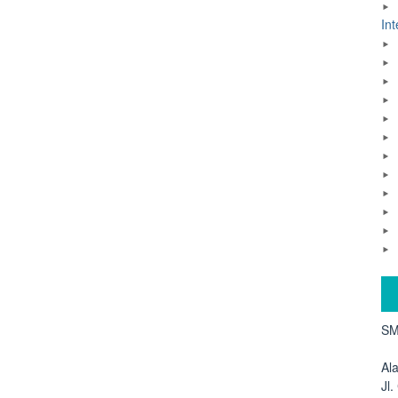
Int
SM
Al
Jl