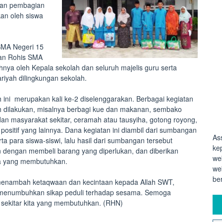
tkan pembagian
an oleh siswa
 SMA Negeri 15
dan Rohis SMA
nya oleh Kepala sekolah dan seluruh majelis guru serta
riyah dilingkungan sekolah.
 ini merupakan kali ke-2 diselenggarakan. Berbagai kegiatan
 dilakukan, misalnya berbagi kue dan makanan, sembako
dan masyarakat sekitar, ceramah atau tausyiha, gotong royong,
positif yang lainnya. Dana kegiatan ini diambil dari sumbangan
As
ta para siswa-siswi, lalu hasil dari sumbangan tersebut
ke
 dengan membeli barang yang diperlukan, dan diberikan
we
a yang membutuhkan.
we
be
k menambah ketaqwaan dan kecintaan kepada Allah SWT,
 menumbuhkan sikap peduli terhadap sesama. Semoga
sekitar kita yang membutuhkan. (RHN)