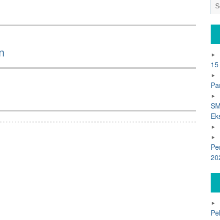
n
15
Pa
SM
Ek
Pe
20
Pe