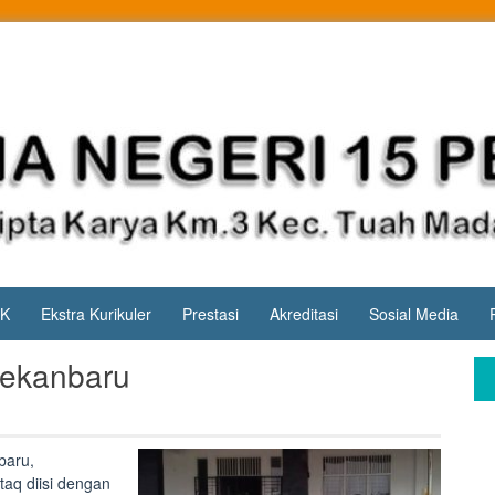
PK
Ekstra Kurikuler
Prestasi
Akreditasi
Sosial Media
ekanbaru
baru,
aq diisi dengan