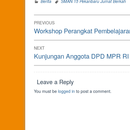
Berita
SMAN 15 Pekanbaru Jumat Berkah
Post
PREVIOUS
navigation
Previous
Workshop Perangkat Pembelajara
post:
NEXT
Next
Kunjungan Anggota DPD MPR RI
post:
Leave a Reply
You must be
logged in
to post a comment.