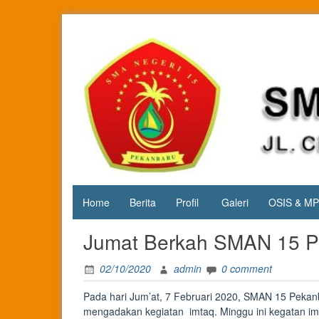
Skip
to
content
Jl. Cipta
SMA
Karya
Negeri 15
KM.3, Kec.
Tuah
Pekanbaru
Madani,
Kota
Pekanbaru
Home
Berita
Profil
Galeri
OSIS & M
Jumat Berkah SMAN 15 P
02/10/2020
admin
0 comment
Pada hari Jum’at, 7 Februari 2020, SMAN 15 Pekan
mengadakan kegiatan imtaq. Minggu ini kegatan imt