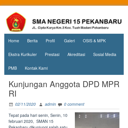
Skip
to
Jl. Cipta
SMA
content
Karya
Negeri 15
KM.3, Kec.
Tuah
Pekanbaru
Madani,
Home
Berita
Profil
Galeri
OSIS & MPK
Kota
Pekanbaru
Ekstra Kurikuler
Prestasi
Akreditasi
Sosial Media
PMB
Kontak Kami
Kunjungan Anggota DPD MPR
RI
02/11/2020
admin
0 comment
Tepat pada hari senin, Senin, 10
februari 2020, SMAN 15
Pekanbaru dikunjungi salah satu