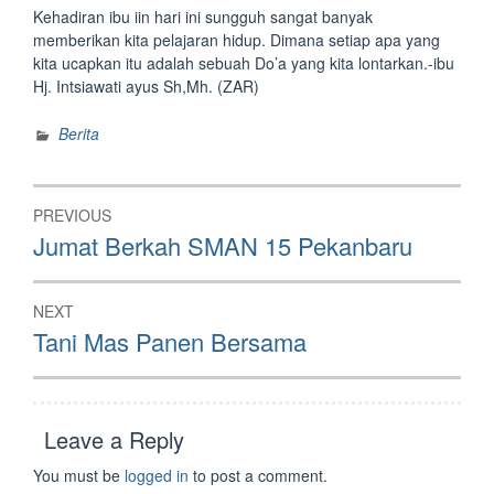
Kehadiran ibu iin hari ini sungguh sangat banyak
memberikan kita pelajaran hidup. Dimana setiap apa yang
kita ucapkan itu adalah sebuah Do’a yang kita lontarkan.-ibu
Hj. Intsiawati ayus Sh,Mh. (ZAR)
Berita
Post
PREVIOUS
navigation
Previous
Jumat Berkah SMAN 15 Pekanbaru
post:
NEXT
Next
Tani Mas Panen Bersama
post:
Leave a Reply
You must be
logged in
to post a comment.