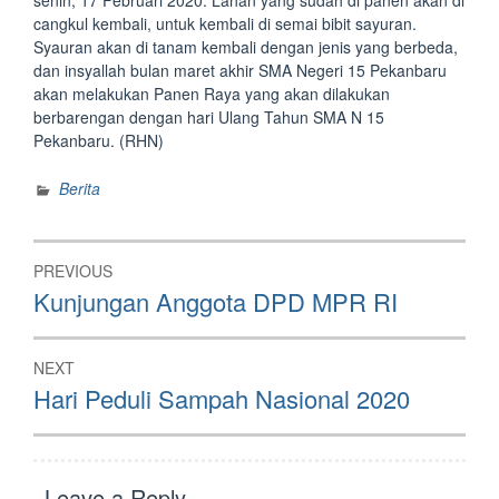
senin, 17 Februari 2020. Lahan yang sudah di panen akan di
cangkul kembali, untuk kembali di semai bibit sayuran.
Syauran akan di tanam kembali dengan jenis yang berbeda,
dan insyallah bulan maret akhir SMA Negeri 15 Pekanbaru
akan melakukan Panen Raya yang akan dilakukan
berbarengan dengan hari Ulang Tahun SMA N 15
Pekanbaru. (RHN)
Berita
Post
PREVIOUS
navigation
Previous
Kunjungan Anggota DPD MPR RI
post:
NEXT
Next
Hari Peduli Sampah Nasional 2020
post:
Leave a Reply