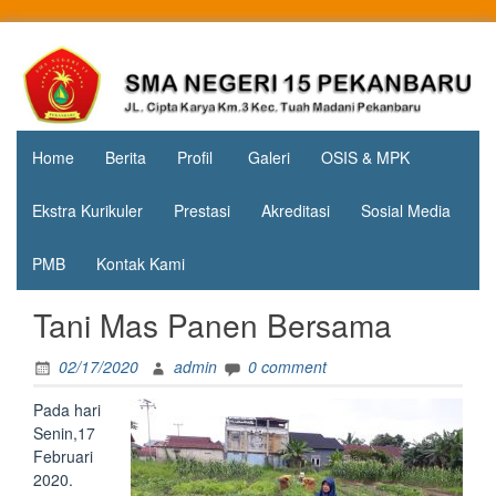
Skip
to
Jl. Cipta
SMA
content
Karya
Negeri 15
KM.3, Kec.
Tuah
Pekanbaru
Madani,
Home
Berita
Profil
Galeri
OSIS & MPK
Kota
Pekanbaru
Ekstra Kurikuler
Prestasi
Akreditasi
Sosial Media
PMB
Kontak Kami
Tani Mas Panen Bersama
02/17/2020
admin
0 comment
Pada hari
Senin,17
Februari
2020.