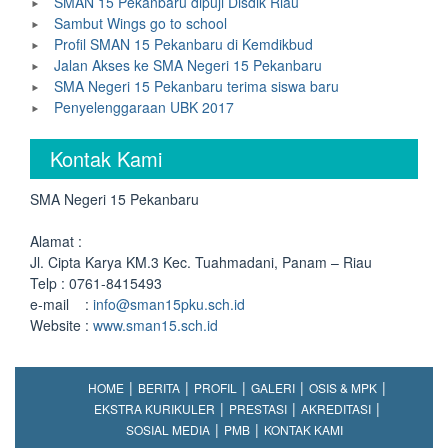
SMAN 15 Pekanbaru dipuji Disdik Riau
Sambut Wings go to school
Profil SMAN 15 Pekanbaru di Kemdikbud
Jalan Akses ke SMA Negeri 15 Pekanbaru
SMA Negeri 15 Pekanbaru terima siswa baru
Penyelenggaraan UBK 2017
Kontak Kami
SMA Negeri 15 Pekanbaru
Alamat :
Jl. Cipta Karya KM.3 Kec. Tuahmadani, Panam – Riau
Telp : 0761-8415493
e-mail :
info@sman15pku.sch.id
Website :
www.sman15.sch.id
HOME
BERITA
PROFIL
GALERI
OSIS & MPK
EKSTRA KURIKULER
PRESTASI
AKREDITASI
SOSIAL MEDIA
PMB
KONTAK KAMI