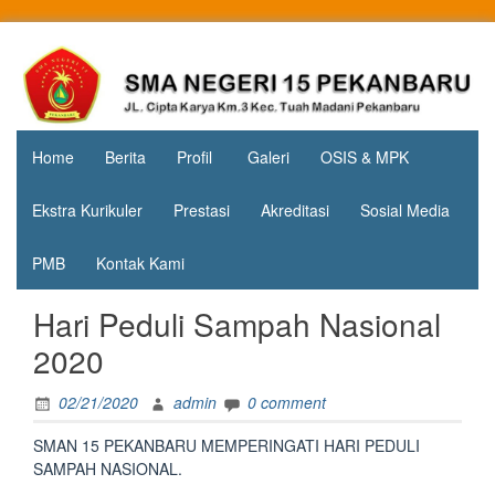
Skip
to
Jl. Cipta
SMA
content
Karya
Negeri 15
KM.3, Kec.
Tuah
Pekanbaru
Madani,
Home
Berita
Profil
Galeri
OSIS & MPK
Kota
Pekanbaru
Ekstra Kurikuler
Prestasi
Akreditasi
Sosial Media
PMB
Kontak Kami
Hari Peduli Sampah Nasional
2020
02/21/2020
admin
0 comment
SMAN 15 PEKANBARU MEMPERINGATI HARI PEDULI
SAMPAH NASIONAL.