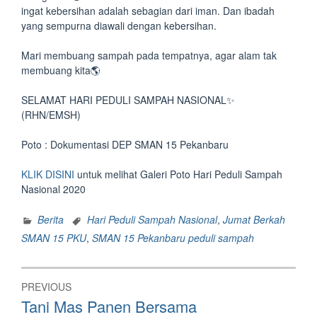
ingat kebersihan adalah sebagian dari iman. Dan ibadah
yang sempurna diawali dengan kebersihan.
Mari membuang sampah pada tempatnya, agar alam tak
membuang kita🌎
SELAMAT HARI PEDULI SAMPAH NASIONAL✨
(RHN/EMSH)
Poto : Dokumentasi DEP SMAN 15 Pekanbaru
KLIK DISINI
untuk melihat Galeri Poto Hari Peduli Sampah
Nasional 2020
Berita
Hari Peduli Sampah Nasional
,
Jumat Berkah
SMAN 15 PKU
,
SMAN 15 Pekanbaru peduli sampah
Post
PREVIOUS
navigation
Previous
Tani Mas Panen Bersama
post: