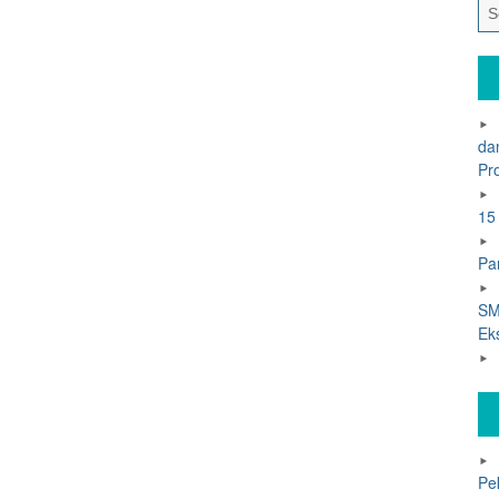
da
Pr
15
Pa
SM
Ek
Pe