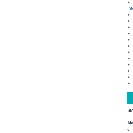
Int
SM
Al
Jl