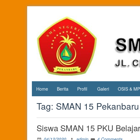
Skip
to
content
Jl. Cipta
SMA
Karya
Negeri 15
KM.3, Kec.
Tuah
Pekanbaru
Madani,
Kota
Pekanbaru
Home
Berita
Profil
Galeri
OSIS & M
Tag:
SMAN 15 Pekanbaru 
Siswa SMAN 15 PKU Belajar
04/12/2020
admin
4 Comments