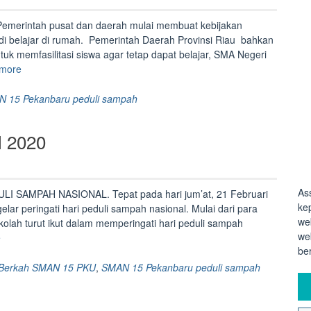
 Pemerintah pusat dan daerah mulai membuat kebijakan
i belajar di rumah. Pemerintah Daerah Provinsi Riau bahkan
tuk memfasilitasi siswa agar tetap dapat belajar, SMA Negeri
“Siswa
more
SMAN
15
 15 Pekanbaru peduli sampah
PKU
Belajar
l 2020
Via
Zoom”
As
SAMPAH NASIONAL. Tepat pada hari jum’at, 21 Februari
ke
ar peringati hari peduli sampah nasional. Mulai dari para
we
olah turut ikut dalam memperingati hari peduli sampah
we
“Hari
e
be
Peduli
Sampah
Berkah SMAN 15 PKU
,
SMAN 15 Pekanbaru peduli sampah
Nasional
2020”