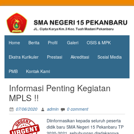
Skip
to
Jl. Cipta
SMA
content
Karya
Negeri 15
KM.3, Kec.
Tuah
Pekanbaru
Madani,
Home
Berita
Profil
Galeri
OSIS & MPK
Kota
Pekanbaru
Ekstra Kurikuler
Prestasi
Akreditasi
Sosial Media
PMB
Kontak Kami
Informasi Penting Kegiatan
MPLS !!
07/06/2020
admin
0 comment
Diinformasikan kepada seluruh peserta
didik baru SMA Negeri 15 Pekanbaru TP
2020-2021, sehubungan diadakannya