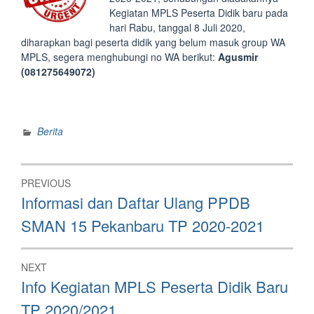
Kegiatan MPLS Peserta Didik baru pada
hari Rabu, tanggal 8 Juli 2020,
diharapkan bagi peserta didik yang belum masuk group WA
MPLS, segera menghubungi no WA berikut:
Agusmir
(081275649072)
Berita
Post
PREVIOUS
navigation
Previous
Informasi dan Daftar Ulang PPDB
post:
SMAN 15 Pekanbaru TP 2020-2021
NEXT
Next
Info Kegiatan MPLS Peserta Didik Baru
post:
TP 2020/2021