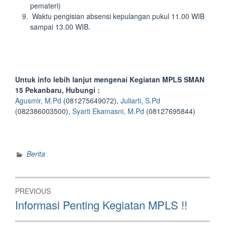
pemateri)
Waktu pengisian absensi kepulangan pukul 11.00 WIB
sampai 13.00 WIB.
Untuk info lebih lanjut mengenai Kegiatan MPLS SMAN
15 Pekanbaru, Hubungi :
Agusmir, M.Pd
(081275649072),
Juliarti, S.Pd
(082386003500),
Syarti Ekamasni, M.Pd
(08127695844)
Berita
Post
PREVIOUS
navigation
Previous
Informasi Penting Kegiatan MPLS !!
post: