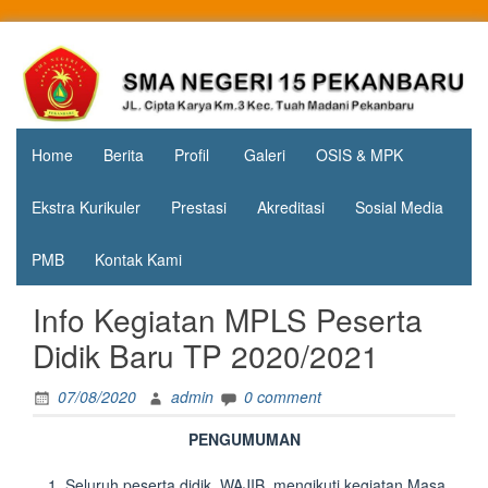
Skip
to
Jl. Cipta
SMA
content
Karya
Negeri 15
KM.3, Kec.
Tuah
Pekanbaru
Madani,
Home
Berita
Profil
Galeri
OSIS & MPK
Kota
Pekanbaru
Ekstra Kurikuler
Prestasi
Akreditasi
Sosial Media
PMB
Kontak Kami
Info Kegiatan MPLS Peserta
Didik Baru TP 2020/2021
07/08/2020
admin
0 comment
PENGUMUMAN
Seluruh peserta didik WAJIB mengikuti kegiatan Masa