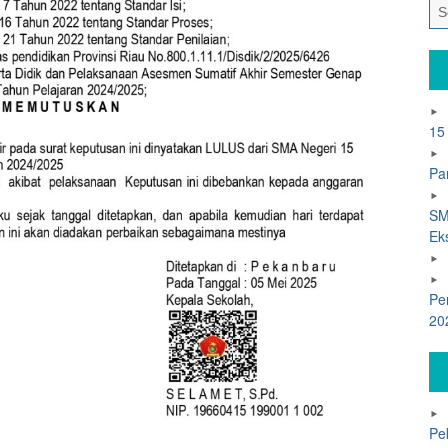
15
Pa
SM
Ek
Pe
20
Pe