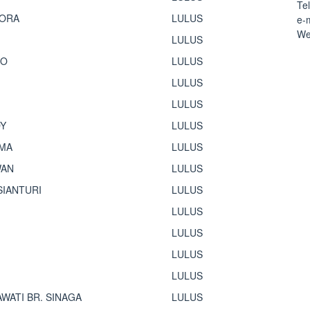
Te
MORA
LULUS
e-
We
LULUS
RO
LULUS
LULUS
LULUS
DY
LULUS
AMA
LULUS
WAN
LULUS
SIANTURI
LULUS
LULUS
LULUS
LULUS
LULUS
WATI BR. SINAGA
LULUS