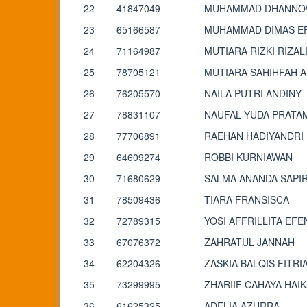
22
41847049
MUHAMMAD DHANNOV
23
65166587
MUHAMMAD DIMAS E
24
71164987
MUTIARA RIZKI RIZAL
25
78705121
MUTIARA SAHIHFAH 
26
76205570
NAILA PUTRI ANDINY
27
78831107
NAUFAL YUDA PRATA
28
77706891
RAEHAN HADIYANDRI 
29
64609274
ROBBI KURNIAWAN
30
71680629
SALMA ANANDA SAPI
31
78509436
TIARA FRANSISCA
32
72789315
YOSI AFFRILLITA EFE
33
67076372
ZAHRATUL JANNAH
34
62204326
ZASKIA BALQIS FITRI
35
73299995
ZHARIIF CAHAYA HAI
36
61625325
ADELIA AZURRA