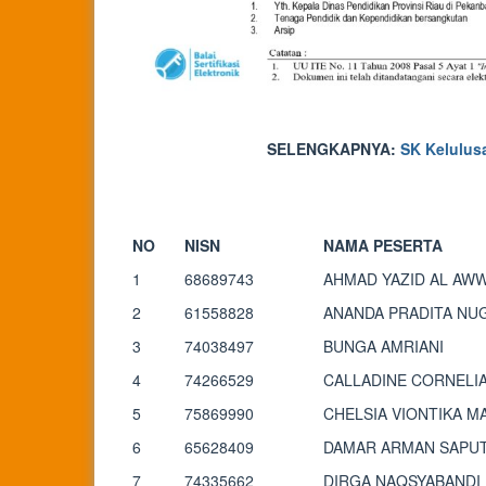
SELENGKAPNYA:
SK Kelulus
NO
NISN
NAMA PESERTA
1
68689743
AHMAD YAZID AL AW
2
61558828
ANANDA PRADITA NU
3
74038497
BUNGA AMRIANI
4
74266529
CALLADINE CORNELI
5
75869990
CHELSIA VIONTIKA M
6
65628409
DAMAR ARMAN SAPU
7
74335662
DIRGA NAQSYABANDI