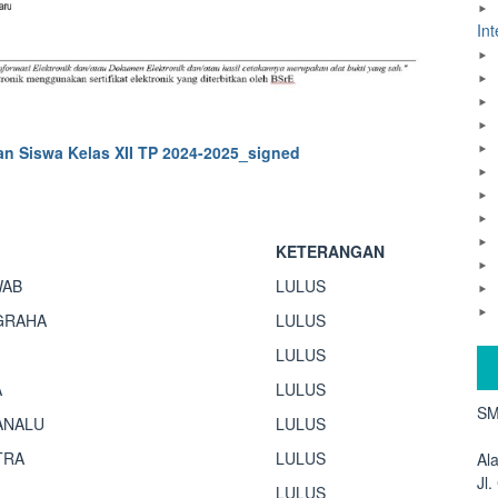
Int
an Siswa Kelas XII TP 2024-2025_signed
KETERANGAN
WAB
LULUS
GRAHA
LULUS
LULUS
A
LULUS
SM
ANALU
LULUS
TRA
LULUS
Al
Jl
LULUS