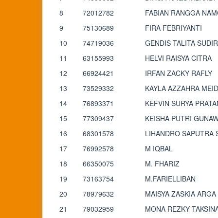
8
72012782
FABIAN RANGGA NA
9
75130689
FIRA FEBRIYANTI
10
74719036
GENDIS TALITA SUDI
11
63155993
HELVI RAISYA CITRA
12
66924421
IRFAN ZACKY RAFLY
13
73529332
KAYLA AZZAHRA MEI
14
76893371
KEFVIN SURYA PRAT
15
77309437
KEISHA PUTRI GUNA
16
68301578
LIHANDRO SAPUTRA 
17
76992578
M IQBAL
18
66350075
M. FHARIZ
19
73163754
M.FARIELLIBAN
20
78979632
MAISYA ZASKIA ARGA
21
79032959
MONA REZKY TAKSINA