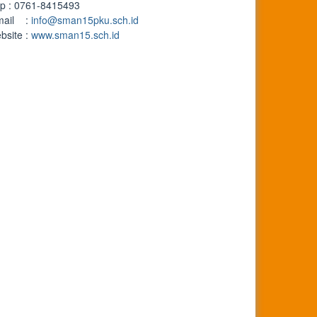
lp : 0761-8415493
mail :
info@sman15pku.sch.id
bsite :
www.sman15.sch.id