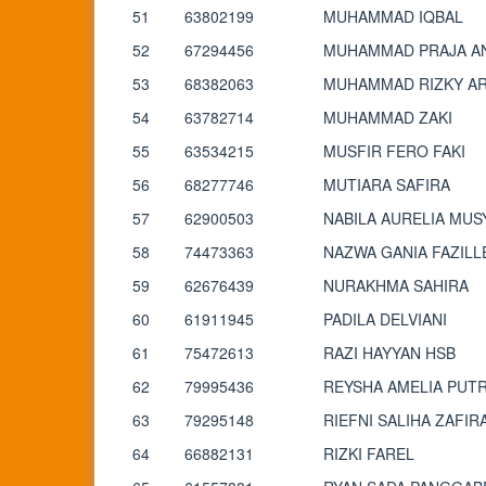
51
63802199
MUHAMMAD IQBAL
52
67294456
MUHAMMAD PRAJA AN
53
68382063
MUHAMMAD RIZKY AR
54
63782714
MUHAMMAD ZAKI
55
63534215
MUSFIR FERO FAKI
56
68277746
MUTIARA SAFIRA
57
62900503
NABILA AURELIA MUS
58
74473363
NAZWA GANIA FAZILL
59
62676439
NURAKHMA SAHIRA
60
61911945
PADILA DELVIANI
61
75472613
RAZI HAYYAN HSB
62
79995436
REYSHA AMELIA PUTR
63
79295148
RIEFNI SALIHA ZAFIR
64
66882131
RIZKI FAREL