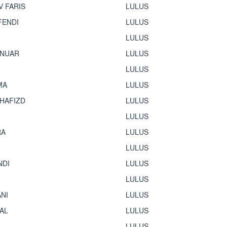
 FARIS
LULUS
FENDI
LULUS
I
LULUS
ANUAR
LULUS
LULUS
MA
LULUS
HAFIZD
LULUS
LULUS
RA
LULUS
LULUS
NDI
LULUS
LULUS
ANI
LULUS
KAL
LULUS
LULUS