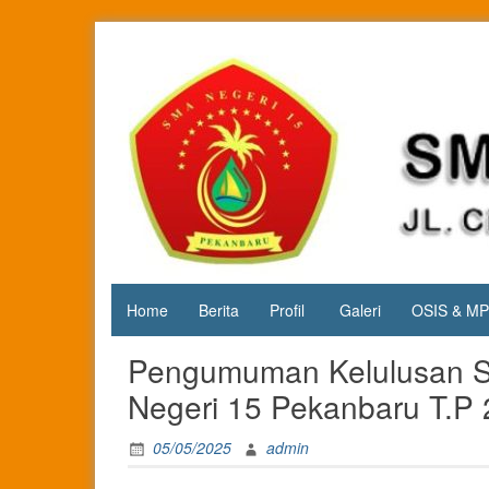
Skip
to
content
Jl. Cipta
SMA
Karya
Negeri 15
KM.3, Kec.
Tuah
Pekanbaru
Madani,
Kota
Pekanbaru
Home
Berita
Profil
Galeri
OSIS & M
Pengumuman Kelulusan Si
Negeri 15 Pekanbaru T.P
05/05/2025
admin