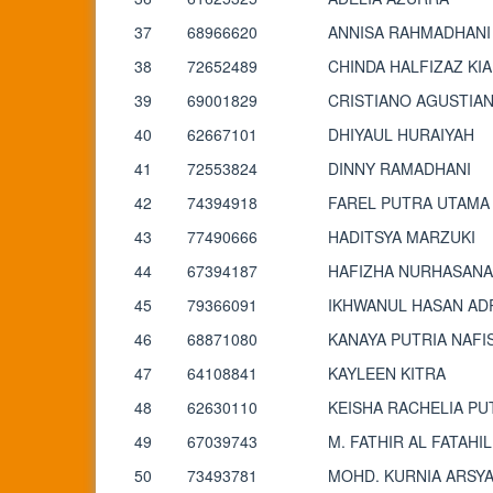
37
68966620
ANNISA RAHMADHANI
38
72652489
CHINDA HALFIZAZ KIA
39
69001829
CRISTIANO AGUSTIA
40
62667101
DHIYAUL HURAIYAH
41
72553824
DINNY RAMADHANI
42
74394918
FAREL PUTRA UTAMA
43
77490666
HADITSYA MARZUKI
44
67394187
HAFIZHA NURHASAN
45
79366091
IKHWANUL HASAN AD
46
68871080
KANAYA PUTRIA NAFI
47
64108841
KAYLEEN KITRA
48
62630110
KEISHA RACHELIA PU
49
67039743
M. FATHIR AL FATAHI
50
73493781
MOHD. KURNIA ARSYA