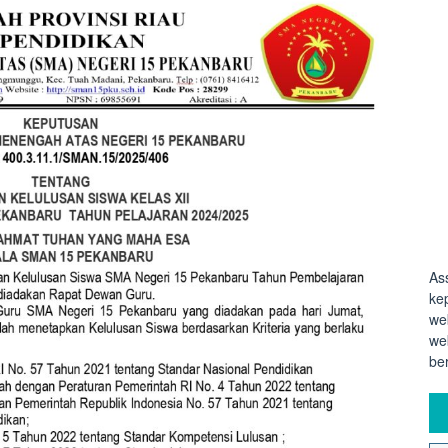
As
ke
we
we
be