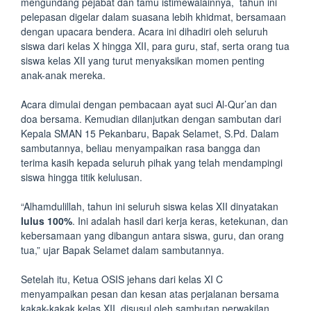
mengundang pejabat dan tamu istimewalainnya, tahun ini
pelepasan digelar dalam suasana lebih khidmat, bersamaan
dengan upacara bendera. Acara ini dihadiri oleh seluruh
siswa dari kelas X hingga XII, para guru, staf, serta orang tua
siswa kelas XII yang turut menyaksikan momen penting
anak-anak mereka.
Acara dimulai dengan pembacaan ayat suci Al-Qur’an dan
doa bersama. Kemudian dilanjutkan dengan sambutan dari
Kepala SMAN 15 Pekanbaru, Bapak Selamet, S.Pd. Dalam
sambutannya, beliau menyampaikan rasa bangga dan
terima kasih kepada seluruh pihak yang telah mendampingi
siswa hingga titik kelulusan.
“Alhamdulillah, tahun ini seluruh siswa kelas XII dinyatakan
lulus 100%
. Ini adalah hasil dari kerja keras, ketekunan, dan
kebersamaan yang dibangun antara siswa, guru, dan orang
tua,” ujar Bapak Selamet dalam sambutannya.
Setelah itu, Ketua OSIS jehans dari kelas XI C
menyampaikan pesan dan kesan atas perjalanan bersama
kakak-kakak kelas XII, disusul oleh sambutan perwakilan