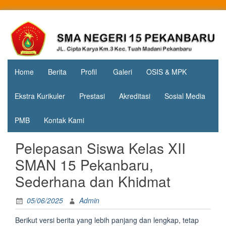
Skip
to
Jl. Cipta
SMA
content
Karya
Negeri 15
KM.3, Kec.
Tuah
Pekanbaru
Madani,
Home
Berita
Profil
Galeri
OSIS & MPK
Kota
Pekanbaru
Ekstra Kurikuler
Prestasi
Akreditasi
Sosial Media
PMB
Kontak Kami
Pelepasan Siswa Kelas XII
SMAN 15 Pekanbaru,
Sederhana dan Khidmat
05/06/2025
Admin
Berikut versi berita yang lebih panjang dan lengkap, tetap