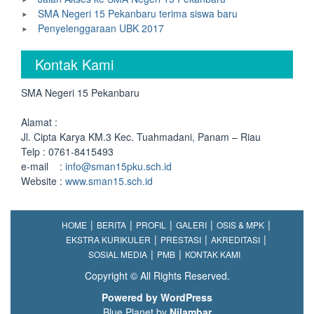
SMA Negeri 15 Pekanbaru terima siswa baru
Penyelenggaraan UBK 2017
Kontak Kami
SMA Negeri 15 Pekanbaru
Alamat :
Jl. Cipta Karya KM.3 Kec. Tuahmadani, Panam – Riau
Telp : 0761-8415493
e-mail :
info@sman15pku.sch.id
Website :
www.sman15.sch.id
HOME
BERITA
PROFIL
GALERI
OSIS & MPK
EKSTRA KURIKULER
PRESTASI
AKREDITASI
SOSIAL MEDIA
PMB
KONTAK KAMI
Copyright © All Rights Reserved.
Powered by WordPress
Blue Planet by
Nilambar