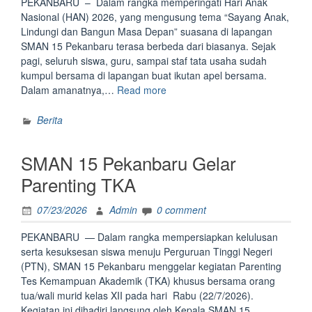
PEKANBARU – Dalam rangka memperingati Hari Anak
Nasional (HAN) 2026, yang mengusung tema “Sayang Anak,
Lindungi dan Bangun Masa Depan” suasana di lapangan
SMAN 15 Pekanbaru terasa berbeda dari biasanya. Sejak
pagi, seluruh siswa, guru, sampai staf tata usaha sudah
kumpul bersama di lapangan buat ikutan apel bersama.
“Semarak
Dalam amanatnya,…
Read more
Peringatan
Hari
Berita
Anak
Nasional
SMAN 15 Pekanbaru Gelar
2026
di
Parenting TKA
SMAN
15
07/23/2026
Admin
0 comment
Pekanbaru:
Ramah
PEKANBARU — Dalam rangka mempersiapkan kelulusan
Anak
serta kesuksesan siswa menuju Perguruan Tinggi Negeri
dan
(PTN), SMAN 15 Pekanbaru menggelar kegiatan Parenting
Ruang
Tes Kemampuan Akademik (TKA) khusus bersama orang
Ekspresi
tua/wali murid kelas XII pada hari Rabu (22/7/2026).
Siswa”
Kegiatan ini dihadiri langsung oleh Kepala SMAN 15