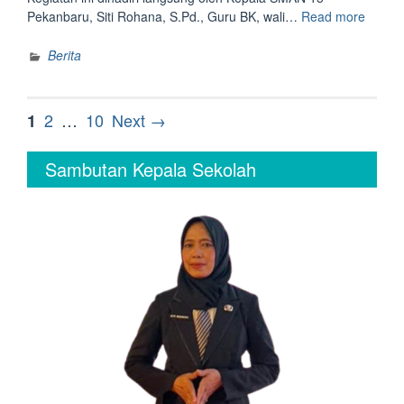
“SMA
Pekanbaru, Siti Rohana, S.Pd., Guru BK, wali…
Read more
15
Pekan
Berita
Gelar
Parent
TKA”
Posts
Page
Page
Page
2
…
10
Next →
1
pagination
Sambutan Kepala Sekolah