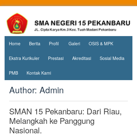
Skip
to
Jl. Cipta
SMA
content
Karya
Negeri 15
KM.3, Kec.
Tuah
Pekanbaru
Madani,
Home
Berita
Profil
Galeri
OSIS & MPK
Kota
Pekanbaru
Ekstra Kurikuler
Prestasi
Akreditasi
Sosial Media
PMB
Kontak Kami
Author:
Admin
SMAN 15 Pekanbaru: Dari Riau,
Melangkah ke Panggung
Nasional.