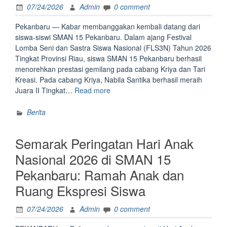
07/24/2026
Admin
0 comment
Pekanbaru — Kabar membanggakan kembali datang dari
siswa-siswi SMAN 15 Pekanbaru. Dalam ajang Festival
Lomba Seni dan Sastra Siswa Nasional (FLS3N) Tahun 2026
Tingkat Provinsi Riau, siswa SMAN 15 Pekanbaru berhasil
menorehkan prestasi gemilang pada cabang Kriya dan Tari
Kreasi. Pada cabang Kriya, Nabila Santika berhasil meraih
“SMAN
Juara II Tingkat…
Read more
15
Pekanbaru:
Berita
Dari
Riau,
Semarak Peringatan Hari Anak
Melangkah
ke
Nasional 2026 di SMAN 15
Panggung
Pekanbaru: Ramah Anak dan
Nasional.”
Ruang Ekspresi Siswa
07/24/2026
Admin
0 comment