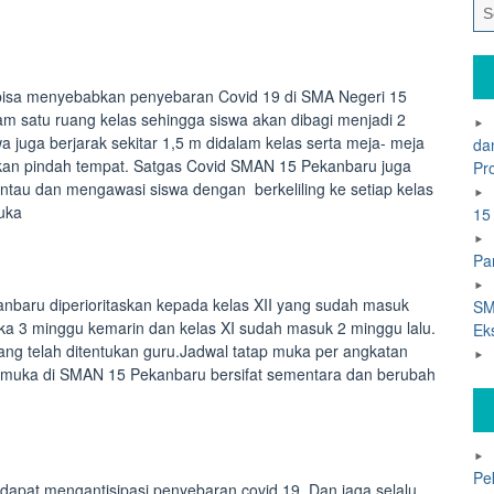
bisa menyebabkan penyebaran Covid 19 di SMA Negeri 15
m satu ruang kelas sehingga siswa akan dibagi menjadi 2
a juga berjarak sekitar 1,5 m didalam kelas serta meja- meja
da
ehkan pindah tempat. Satgas Covid SMAN 15 Pekanbaru juga
Pr
tau dan mengawasi siswa dengan berkeliling ke setiap kelas
muka
15
Pa
anbaru diperioritaskan kepada kelas XII yang sudah masuk
SM
uka 3 minggu kemarin dan kelas XI sudah masuk 2 minggu lalu.
Ek
ang telah ditentukan guru.Jadwal tatap muka per angkatan
tap muka di SMAN 15 Pekanbaru bersifat sementara dan berubah
Pe
dapat mengantisipasi penyebaran covid 19 .Dan jaga selalu