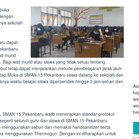
mbuka
 dengan
anya sekolah
aru dapat
ekanbaru
li murid
 Bagi wali murid atau siswa yang tidak setuju tentang
ebut tetap dapat menjalankan metode pembelajaran jarak jauh
atap Muka di SMAN 15 Pekanbaru siswa datang ke sekolah dan
isnya waktu belajar siswa diperpendek hingga 3 jam sehari dan
As
ke
we
we
be
d, SMAN 15 Pekanbaru wajib menerapkan standar protokol
seperti seluruh guru dan siswa di SMAN 15 Pekanbaru
an menggunakan sabun dan memakai handsanitizer serta
hnya menggunakan Thermogun. Dengan ini diharapkan untuk