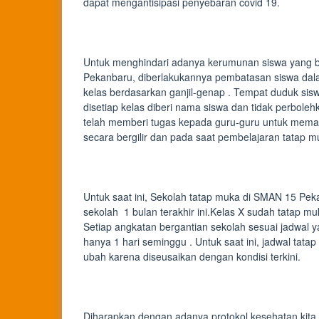
dapat mengantisipasi penyebaran covid 19.
Untuk menghindari adanya kerumunan siswa yang 
Pekanbaru, diberlakukannya pembatasan siswa dala
kelas berdasarkan ganjil-genap . Tempat duduk sisw
disetiap kelas diberi nama siswa dan tidak perbol
telah memberi tugas kepada guru-guru untuk meman
secara bergilir dan pada saat pembelajaran tatap 
Untuk saat ini, Sekolah tatap muka di SMAN 15 Pek
sekolah 1 bulan terakhir ini.Kelas X sudah tatap m
Setiap angkatan bergantian sekolah sesuai jadwal y
hanya 1 hari seminggu . Untuk saat ini, jadwal ta
ubah karena diseusaikan dengan kondisi terkini.
Diharapkan dengan adanya protokol kesehatan kita 