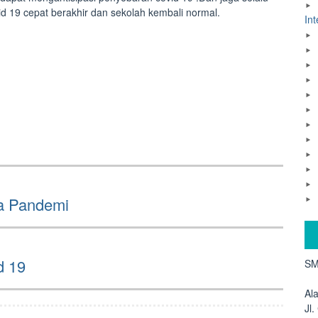
d 19 cepat berakhir dan sekolah kembali normal.
Int
a Pandemi
d 19
SM
Al
Jl