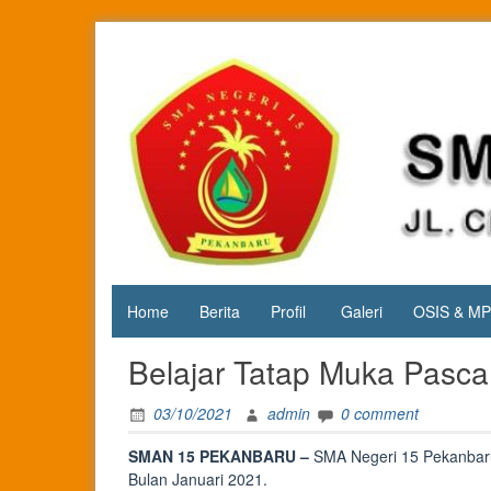
Skip
to
content
Jl. Cipta
SMA
Karya
Negeri 15
KM.3, Kec.
Tuah
Pekanbaru
Madani,
Kota
Pekanbaru
Home
Berita
Profil
Galeri
OSIS & M
Belajar Tatap Muka Pasc
03/10/2021
admin
0 comment
SMAN 15 PEKANBARU –
SMA Negeri 15 Pekanbar
Bulan Januari 2021.