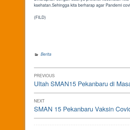
ksehatan.Sehingga kita berharap agar Pandemi covi
(FILD)
Berita
Post
PREVIOUS
navigation
Previous
Ultah SMAN15 Pekanbaru di Mas
post:
NEXT
Next
SMAN 15 Pekanbaru Vaksin Covi
post: