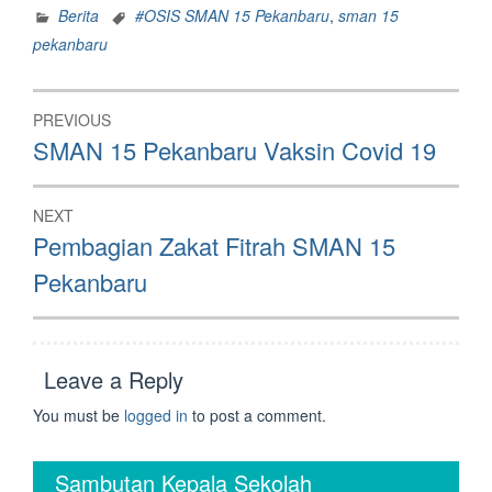
Berita
#OSIS SMAN 15 Pekanbaru
,
sman 15
pekanbaru
Post
PREVIOUS
navigation
Previous
SMAN 15 Pekanbaru Vaksin Covid 19
post:
NEXT
Next
Pembagian Zakat Fitrah SMAN 15
post:
Pekanbaru
Leave a Reply
You must be
logged in
to post a comment.
Sambutan Kepala Sekolah