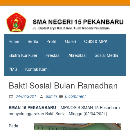
Skip
to
Jl. Cipta
SMA
content
Karya
Negeri 15
KM.3, Kec.
Tuah
Pekanbaru
Madani,
Home
Berita
Profil
Galeri
OSIS & MPK
Kota
Pekanbaru
Ekstra Kurikuler
Prestasi
Akreditasi
Sosial Media
PMB
Kontak Kami
Bakti Sosial Bulan Ramadhan
04/07/2021
admin
0 comment
SMAN 15 PEKANABARU
– MPK/OSIS SMAN 15 Pekanbaru
menyelenggarakan Bakti Sosial, Minggu (02/04/2021)
Pada