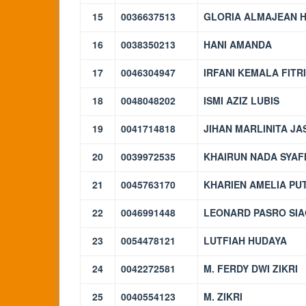
15
0036637513
GLORIA ALMAJEAN 
16
0038350213
HANI AMANDA
17
0046304947
IRFANI KEMALA FITRI
18
0048048202
ISMI AZIZ LUBIS
19
0041714818
JIHAN MARLINITA JA
20
0039972535
KHAIRUN NADA SYAFI
21
0045763170
KHARIEN AMELIA PU
22
0046991448
LEONARD PASRO SIA
23
0054478121
LUTFIAH HUDAYA
24
0042272581
M. FERDY DWI ZIKRI
25
0040554123
M. ZIKRI