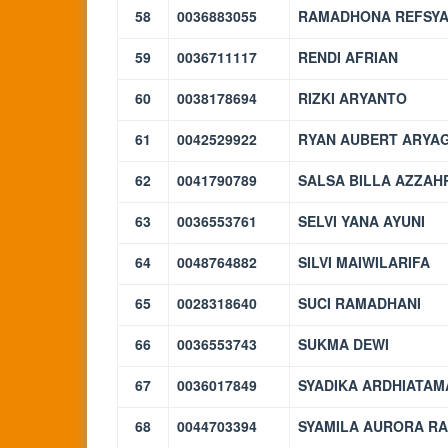
58
0036883055
RAMADHONA REFSY
59
0036711117
RENDI AFRIAN
60
0038178694
RIZKI ARYANTO
61
0042529922
RYAN AUBERT ARYA
62
0041790789
SALSA BILLA AZZAH
63
0036553761
SELVI YANA AYUNI
64
0048764882
SILVI MAIWILARIFA
65
0028318640
SUCI RAMADHANI
66
0036553743
SUKMA DEWI
67
0036017849
SYADIKA ARDHIATAM
68
0044703394
SYAMILA AURORA R