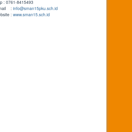
lp : 0761-8415493
mail :
info@sman15pku.sch.id
bsite :
www.sman15.sch.id