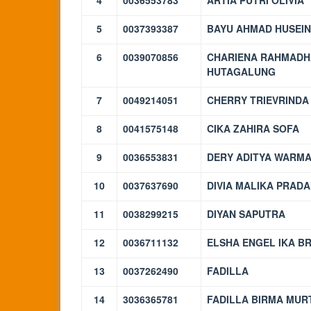
4
0036553783
ARTIA PUTRI OLIVIA
5
0037393387
BAYU AHMAD HUSEIN
6
0039070856
CHARIENA RAHMADH
HUTAGALUNG
7
0049214051
CHERRY TRIEVRINDA
8
0041575148
CIKA ZAHIRA SOFA
9
0036553831
DERY ADITYA WARMA
10
0037637690
DIVIA MALIKA PRADA
11
0038299215
DIYAN SAPUTRA
12
0036711132
ELSHA ENGEL IKA B
13
0037262490
FADILLA
14
3036365781
FADILLA BIRMA MUR