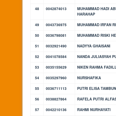
48
0042874013
MUHAMMAD HADI AB
HARAHAP
49
0043736975
MUHAMMAD IRFAN RI
50
0036798081
MUHAMMAD RISKI H
51
0032921490
NADYYA GHAISANI
52
0041078584
NANDA JULIASYAH P
53
0035155629
NIKEN RAHMA FADIL
54
0035297960
NURSHAFIKA
55
0036711113
PUTRI ELISA TAMBU
56
0038827864
RAFELA PUTRI ALFA
57
0042210136
RAHMI NURHAYATI