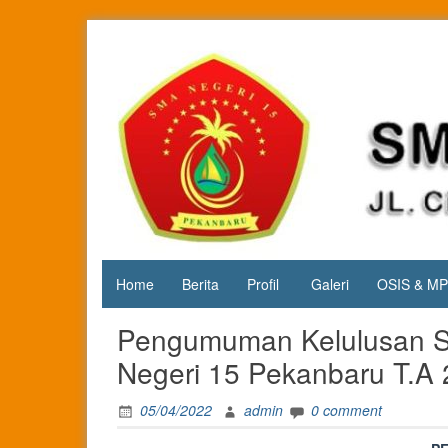
Skip
to
content
Jl. Cipta
SMA
Karya
Negeri 15
KM.3, Kec.
Tuah
Pekanbaru
Madani,
Kota
Pekanbaru
Home
Berita
Profil
Galeri
OSIS & M
Pengumuman Kelulusan Si
Negeri 15 Pekanbaru T.A
05/04/2022
admin
0 comment