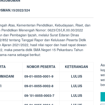
ENGUMUMAN
3/SMAN.15/2022/324
ngah Atas, Kementerian Pendidikan, Kebudayaan, Riset, dan
dan Pendidikan Menengah Nomor: 0623/C5/LK.00.00/2022
n dan Pembagian Ijazah, melalui Surat Edaran Dinas
22/852 tentang Tanggal Rapor dan Kelulusan Peserta Didik
Ajaran 2021/2022, hasil nilai rapor dan hasil rapat dewan
22, maka peserta didik SMA Negeri 15 Pekanbaru Tahun
ama-nama sebagai berikut:
As
RTA
NOMOR PESERTA
KETERANGAN
ke
we
HMADANI
09-01-0055-0001-9
LULUS
we
be
I
09-01-0055-0002-8
LULUS
09-’01-0055-0003-7
LULUS