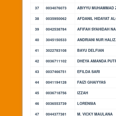
37
0034076073
ABIYYU MUHAMMAD 
38
0035950062
AFDANIL HIDAYAT A
39
0042538784
AFIFAH SYAHIDAH N
40
3045150533
ANDRIANI NUR HALIZ
41
3022783108
BAYU DELFIAN
42
0036711102
DHEYA AMANDA PUT
43
0037466751
EFILDA SARI
44
0041194128
FAIZI GHAIYYAS
45
0036718756
IZZAH
46
0036553739
LORENSIA
47
0044377381
M. VICKY MAULANA