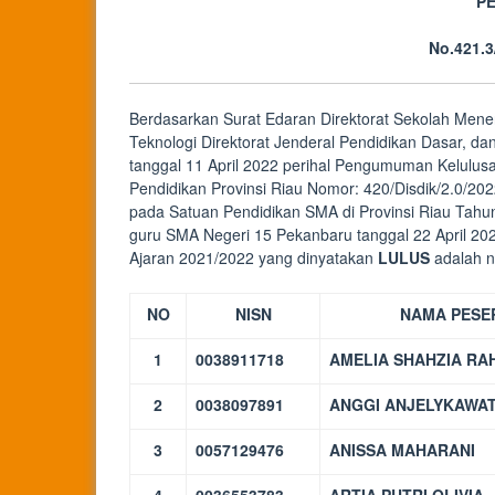
P
No.421.
Berdasarkan Surat Edaran Direktorat Sekolah Mene
Teknologi Direktorat Jenderal Pendidikan Dasar, 
tanggal 11 April 2022 perihal Pengumuman Kelulusa
Pendidikan Provinsi Riau Nomor: 420/Disdik/2.0/20
pada Satuan Pendidikan SMA di Provinsi Riau Tahun 
guru SMA Negeri 15 Pekanbaru tanggal 22 April 20
Ajaran 2021/2022 yang dinyatakan
LULUS
adalah n
NO
NISN
NAMA PESE
1
0038911718
AMELIA SHAHZIA RA
2
0038097891
ANGGI ANJELYKAWAT
3
0057129476
ANISSA MAHARANI