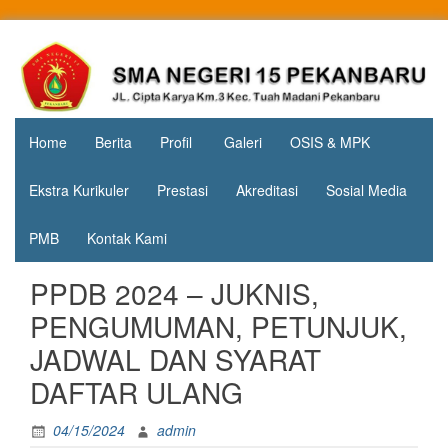
Skip
to
Jl. Cipta
SMA
content
Karya
Negeri 15
KM.3, Kec.
Tuah
Pekanbaru
Madani,
Home
Berita
Profil
Galeri
OSIS & MPK
Kota
Pekanbaru
Ekstra Kurikuler
Prestasi
Akreditasi
Sosial Media
PMB
Kontak Kami
PPDB 2024 – JUKNIS,
PENGUMUMAN, PETUNJUK,
JADWAL DAN SYARAT
DAFTAR ULANG
04/15/2024
admin