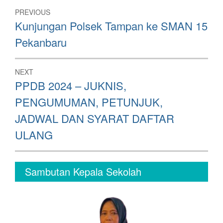
Post
PREVIOUS
navigation
Previous
Kunjungan Polsek Tampan ke SMAN 15
post:
Pekanbaru
NEXT
Next
PPDB 2024 – JUKNIS,
post:
PENGUMUMAN, PETUNJUK,
JADWAL DAN SYARAT DAFTAR
ULANG
Sambutan Kepala Sekolah