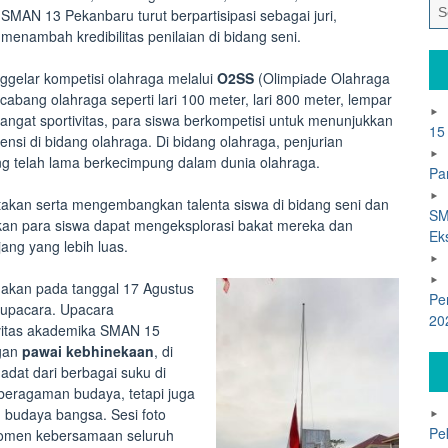
SMAN 13 Pekanbaru turut berpartisipasi sebagai juri,
menambah kredibilitas penilaian di bidang seni.
ggelar kompetisi olahraga melalui
O2SS
(Olimpiade Olahraga
abang olahraga seperti lari 100 meter, lari 800 meter, lempar
angat sportivitas, para siswa berkompetisi untuk menunjukkan
15
si di bidang olahraga. Di bidang olahraga, penjurian
ang telah lama berkecimpung dalam dunia olahraga.
Pa
etakan serta mengembangkan talenta siswa di bidang seni dan
SM
kan para siswa dapat mengeksplorasi bakat mereka dan
Ek
jang yang lebih luas.
nakan pada tanggal 17 Agustus
Pe
 upacara. Upacara
20
civitas akademika SMAN 15
ngan
pawai kebhinekaan
, di
dat dari berbagai suku di
eberagaman budaya, tetapi juga
budaya bangsa. Sesi foto
Pe
momen kebersamaan seluruh