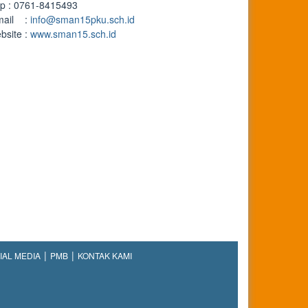
lp : 0761-8415493
mail :
info@sman15pku.sch.id
bsite :
www.sman15.sch.id
IAL MEDIA
PMB
KONTAK KAMI