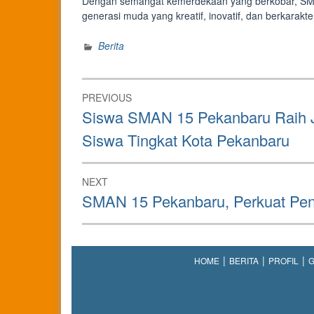
Dengan semangat kemerdekaan yang berkobar, SM
generasi muda yang kreatif, inovatif, dan berkarak
Berita
Post
PREVIOUS
navigation
Previous
Siswa SMAN 15 Pekanbaru Raih J
post:
Siswa Tingkat Kota Pekanbaru
NEXT
Next
SMAN 15 Pekanbaru, Perkuat Pend
post:
HOME
BERITA
PROFIL
G