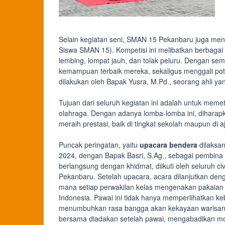
Selain kegiatan seni, SMAN 15 Pekanbaru juga men
Siswa SMAN 15). Kompetisi ini melibatkan berbagai c
lembing, lompat jauh, dan tolak peluru. Dengan sem
kemampuan terbaik mereka, sekaligus menggali poten
dilakukan oleh Bapak Yusra, M.Pd., seorang ahli y
Tujuan dari seluruh kegiatan ini adalah untuk mem
olahraga. Dengan adanya lomba-lomba ini, diharap
meraih prestasi, baik di tingkat sekolah maupun di a
Puncak peringatan, yaitu
upacara bendera
dilaksa
2024, dengan Bapak Basri, S.Ag., sebagai pembina
berlangsung dengan khidmat, diikuti oleh seluruh 
Pekanbaru. Setelah upacara, acara dilanjutkan de
mana setiap perwakilan kelas mengenakan pakaian a
Indonesia. Pawai ini tidak hanya memperlihatkan k
menumbuhkan rasa bangga akan kekayaan warisan 
bersama diadakan setelah pawai, mengabadikan 