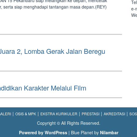
AN 15 Pekanbaru siap melangkah ke depan, mencetak
Te
ter, serta siap menghadapi tantangan masa depan.(REY)
e-
We
uara 2, Lomba Gerak Jalan Beregu
idikan Karakter Melalui Film
ALERI
OSIS & MPK
EKSTRA KURIKULER
PRESTASI
AKREDITASI
SOS
Copyright © All Rights Reserved.
Powered by WordPress
|
Blue Planet by
Nilambar