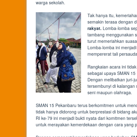
warga sekolah.
Tak hanya itu, kemeriah
semakin terasa dengan 
rakyat.
Lomba-lomba sepe
tambang menggunakan saru
turut memeriahkan suasana
Lomba-lomba ini menjadi 
mempererat tali persauda
Rangkaian acara ini tida
sebagai upaya SMAN 15 P
Dengan melibatkan juri-j
tersembunyi di kalangan
seni maupun olahraga.
SMAN 15 Pekanbaru terus berkomitmen untuk mencip
tidak hanya didorong untuk berprestasi di bidang a
RI ke-79 ini menjadi bukti nyata dari komitmen ter
untuk merayakan kemerdekaan dengan cara yang po