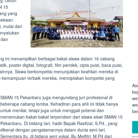
ng Tahun
N 15
ang yang
nekaan.
, mulai dari
menyatukan
 dan
ng ini menampilkan berbagai bakat siswa dalam 16 cabang
istik, poster digital, fotografi, film pendek, cipta puisi, baca puisi,
 lainnya. Siswa berkompetisi menunjukkan keahlian mereka di
an kemampuan terbaik mereka, menciptakan kompetisi yang
As
ke
SMAN 15 Pekanbaru juga mengundang juri profesional di
we
beberapa cabang lomba. Kehadiran para ahli ini tidak hanya
we
untuk menilai, tetapi juga untuk menggali potensi dan
be
menemukan bakat-bakat terpendam dari siswa-siswi SMAN 15
Pekanbaru. Di bidang tari, hadir Bapak Rasifzal, S.Pd., yang
dikenal dengan pengalamannya dalam dunia seni tari.
Sementara itu, di bidang seni vokal, Bu Meifitri, M.Pd dari