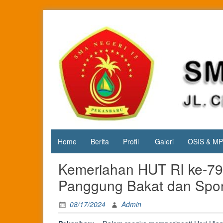
Skip
to
content
Jl. Cipta
SMA
Karya
Negeri 15
KM.3, Kec.
Tuah
Pekanbaru
Madani,
Kota
Pekanbaru
Home
Berita
Profil
Galeri
OSIS & M
Kemeriahan HUT RI ke-79
Panggung Bakat dan Sport
08/17/2024
Admin