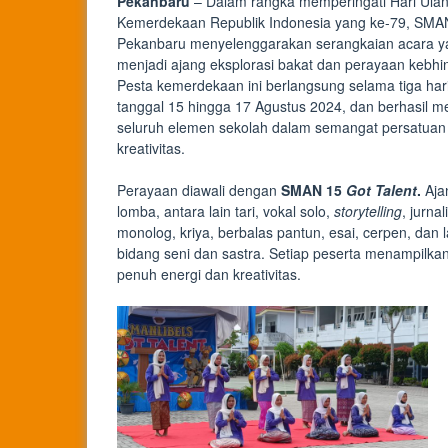
Pekanbaru
– Dalam rangka memperingati Hari Ula
Kemerdekaan Republik Indonesia yang ke-79, SMA
Pekanbaru menyelenggarakan serangkaian acara y
menjadi ajang eksplorasi bakat dan perayaan kebhi
Pesta kemerdekaan ini berlangsung selama tiga hari
tanggal 15 hingga 17 Agustus 2024, dan berhasil 
seluruh elemen sekolah dalam semangat persatuan
kreativitas.
Perayaan diawali dengan
SMAN 15
Got Talent
.
Aja
lomba, antara lain tari, vokal solo,
storytelling
, jurnal
monolog, kriya, berbalas pantun, esai, cerpen, dan
bidang seni dan sastra. Setiap peserta menampilk
penuh energi dan kreativitas.