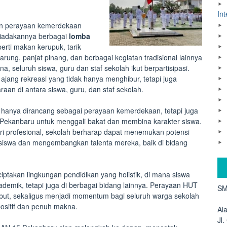
Int
an perayaan kemerdekaan
diadakannya berbagai
lomba
rti makan kerupuk, tarik
ng, panjat pinang, dan berbagai kegiatan tradisional lainnya
, seluruh siswa, guru dan staf sekolah ikut berpartisipasi.
ajang rekreasi yang tidak hanya menghibur, tetapi juga
raan di antara siswa, guru, dan staf sekolah.
k hanya dirancang sebagai perayaan kemerdekaan, tetapi juga
ekanbaru untuk menggali bakat dan membina karakter siswa.
uri profesional, sekolah berharap dapat menemukan potensi
 siswa dan mengembangkan talenta mereka, baik di bidang
takan lingkungan pendidikan yang holistik, di mana siswa
kademik, tetapi juga di berbagai bidang lainnya. Perayaan HUT
SM
sebut, sekaligus menjadi momentum bagi seluruh warga sekolah
sitif dan penuh makna.
Al
Jl