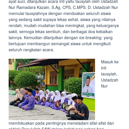
ayat suci, dilanjutkan acara inti yaitu tausyiah oleh Ustadzah
Nur Ramadara Kazain, S.Ag, CPS, C.MPS. D. Ustadzah Nur
memulai tausyiahnya dengan mendoakan seluruh siswa
yang sedang sakit supaya lekas sehat, siswa yang nilainya
rendah, mudah-mudahan bisa meningkat, yang keluarganya
sakit, semoga lekas sembuh, dan berbagai doa kebaikan
lainnya. Kemudian dilanjutkan dengan
ice breaking,
yang
bertujuan membangun semangat siswa untuk mengikuti
seluruh rangkaian acara.
Masuk ke
inti
tausyiah,
Ustadzah
Nur
memfokuskan pada pentingnya meneladani sifat-sifat dan