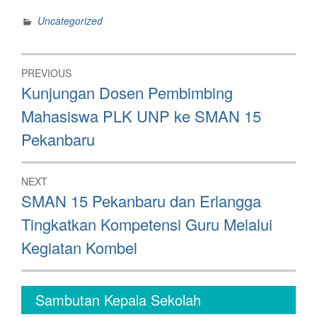
Uncategorized
Post
PREVIOUS
navigation
Previous
Kunjungan Dosen Pembimbing
post:
Mahasiswa PLK UNP ke SMAN 15
Pekanbaru
NEXT
Next
SMAN 15 Pekanbaru dan Erlangga
post:
Tingkatkan Kompetensi Guru Melalui
Kegiatan Kombel
Sambutan Kepala Sekolah