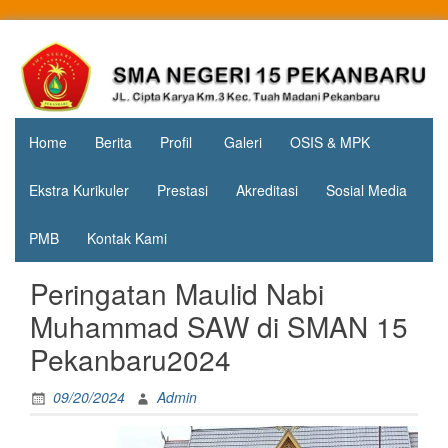
Skip
to
Jl. Cipta
SMA
content
Karya
Negeri 15
KM.3, Kec.
Tuah
Pekanbaru
Madani,
Home
Berita
Profil
Galeri
OSIS & MPK
Kota
Pekanbaru
Ekstra Kurikuler
Prestasi
Akreditasi
Sosial Media
PMB
Kontak Kami
Peringatan Maulid Nabi
Muhammad SAW di SMAN 15
Pekanbaru2024
09/20/2024
Admin