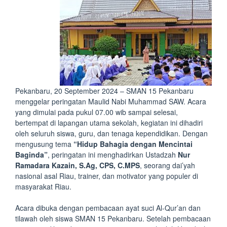
Pekanbaru, 20 September 2024 – SMAN 15 Pekanbaru
menggelar peringatan Maulid Nabi Muhammad SAW. Acara
yang dimulai pada pukul 07.00 wib sampai selesai,
bertempat di lapangan utama sekolah, kegiatan ini dihadiri
oleh seluruh siswa, guru, dan tenaga kependidikan. Dengan
mengusung tema
“Hidup Bahagia dengan Mencintai
Baginda”
, peringatan ini menghadirkan Ustadzah
Nur
Ramadara Kazain, S.Ag, CPS, C.MPS
, seorang dai’yah
nasional asal Riau, trainer, dan motivator yang populer di
masyarakat Riau.
Acara dibuka dengan pembacaan ayat suci Al-Qur’an dan
tilawah oleh siswa SMAN 15 Pekanbaru. Setelah pembacaan