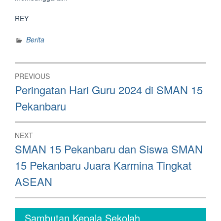
REY
Berita
Post
PREVIOUS
navigation
Previous
Peringatan Hari Guru 2024 di SMAN 15
post:
Pekanbaru
NEXT
Next
SMAN 15 Pekanbaru dan Siswa SMAN
post:
15 Pekanbaru Juara Karmina Tingkat
ASEAN
Sambutan Kepala Sekolah