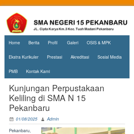
Skip
to
Jl. Cipta
SMA
content
Karya
Negeri 15
KM.3, Kec.
Tuah
Pekanbaru
Madani,
Home
Berita
Profil
Galeri
OSIS & MPK
Kota
Pekanbaru
Ekstra Kurikuler
Prestasi
Akreditasi
Sosial Media
PMB
Kontak Kami
Kunjungan Perpustakaan
Keliling di SMA N 15
Pekanbaru
01/08/2025
Admin
Pekanbaru,