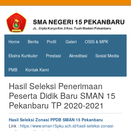
Skip
to
Jl. Cipta
SMA
content
Karya
Negeri 15
KM.3, Kec.
Tuah
Pekanbaru
Madani,
Home
Berita
Profil
Galeri
OSIS & MPK
Kota
Pekanbaru
Ekstra Kurikuler
Prestasi
Akreditasi
Sosial Media
PMB
Kontak Kami
Hasil Seleksi Penerimaan
Peserta Didik Baru SMAN 15
Pekanbaru TP 2020-2021
Hasil Seleksi Zonasi PPDB SMAN 15 Pekanbaru
Link :
https://www.sman15pku.sch.id/hasil-seleksi-zonasi-