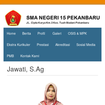
Skip
to
Jl. Cipta
SMA
content
Karya
Negeri 15
KM.3, Kec.
Tuah
Pekanbaru
Madani,
Home
Berita
Profil
Galeri
OSIS & MPK
Kota
Pekanbaru
Ekstra Kurikuler
Prestasi
Akreditasi
Sosial Media
PMB
Kontak Kami
Jawati, S.Ag