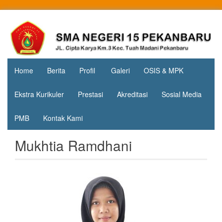
Skip
to
Jl. Cipta
SMA
content
Karya
Negeri 15
KM.3, Kec.
Tuah
Pekanbaru
Madani,
Home
Berita
Profil
Galeri
OSIS & MPK
Kota
Pekanbaru
Ekstra Kurikuler
Prestasi
Akreditasi
Sosial Media
PMB
Kontak Kami
Mukhtia Ramdhani