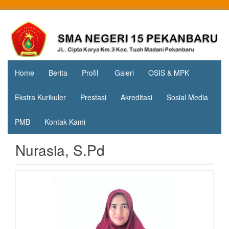
Skip
to
Jl. Cipta
SMA
content
Karya
Negeri 15
KM.3, Kec.
Tuah
Pekanbaru
Madani,
Home
Berita
Profil
Galeri
OSIS & MPK
Kota
Pekanbaru
Ekstra Kurikuler
Prestasi
Akreditasi
Sosial Media
PMB
Kontak Kami
Nurasia, S.Pd