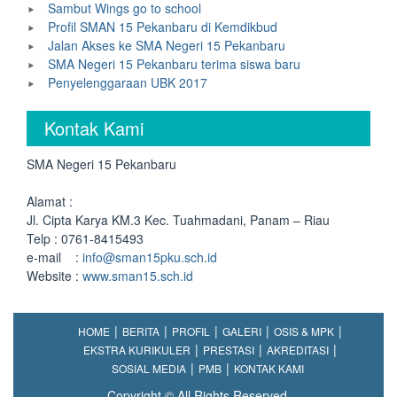
Sambut Wings go to school
Profil SMAN 15 Pekanbaru di Kemdikbud
Jalan Akses ke SMA Negeri 15 Pekanbaru
SMA Negeri 15 Pekanbaru terima siswa baru
Penyelenggaraan UBK 2017
Kontak Kami
SMA Negeri 15 Pekanbaru
Alamat :
Jl. Cipta Karya KM.3 Kec. Tuahmadani, Panam – Riau
Telp : 0761-8415493
e-mail :
info@sman15pku.sch.id
Website :
www.sman15.sch.id
HOME
BERITA
PROFIL
GALERI
OSIS & MPK
EKSTRA KURIKULER
PRESTASI
AKREDITASI
SOSIAL MEDIA
PMB
KONTAK KAMI
Copyright © All Rights Reserved.