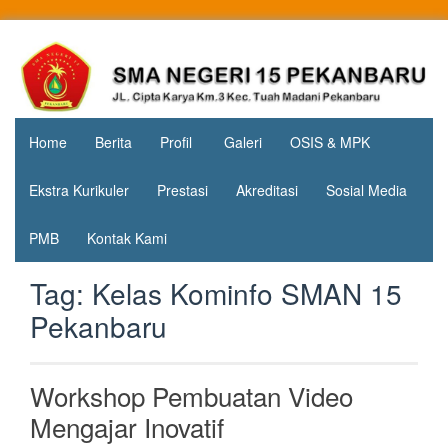
Skip
to
Jl. Cipta
SMA
content
Karya
Negeri 15
KM.3, Kec.
Tuah
Pekanbaru
Madani,
Home
Berita
Profil
Galeri
OSIS & MPK
Kota
Pekanbaru
Ekstra Kurikuler
Prestasi
Akreditasi
Sosial Media
PMB
Kontak Kami
Tag:
Kelas Kominfo SMAN 15
Pekanbaru
Workshop Pembuatan Video
Mengajar Inovatif