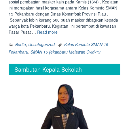
sosial pembagian masker kain pada Kamis (16/4) . Kegiatan
ini merupakan hasil kerjasama antara Kelas Kominfo SMAN
15 Pekanbaru dengan Dinas Kominfotik Provinsi Riau .
Sebanyak lebih kurang 500 buah masker dibagikan kepada
warga kota Pekanbaru, Kegiatan ini bertempat di kawasan
“Kelas
Pasar Pusat …
Read more
Kominfo
SMAN
Berita
,
Uncategorized
Kelas Kominfo SMAN 15
15
Pekanbaru
,
SMAN 15 {ekanbaru Melawan Cvid-19
Pekanbaru
Bagi-
Sambutan Kepala Sekolah
Bagi
Masker”