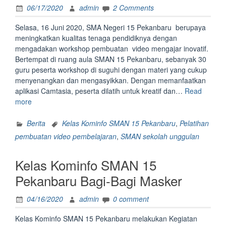
06/17/2020
admin
2 Comments
Selasa, 16 Juni 2020, SMA Negeri 15 Pekanbaru berupaya
meningkatkan kualitas tenaga pendidiknya dengan
mengadakan workshop pembuatan video mengajar inovatif.
Bertempat di ruang aula SMAN 15 Pekanbaru, sebanyak 30
guru peserta workshop di suguhi dengan materi yang cukup
menyenangkan dan mengasyikkan. Dengan memanfaatkan
aplikasi Camtasia, peserta dilatih untuk kreatif dan…
Read
“Workshop
more
Pembuatan
Video
Berita
Kelas Kominfo SMAN 15 Pekanbaru
,
Pelatihan
Mengajar
pembuatan video pembelajaran
,
SMAN sekolah unggulan
Inovatif”
Kelas Kominfo SMAN 15
Pekanbaru Bagi-Bagi Masker
04/16/2020
admin
0 comment
Kelas Kominfo SMAN 15 Pekanbaru melakukan Kegiatan