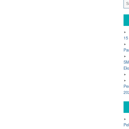
15
Pa
SM
Ek
Pe
20
Pe