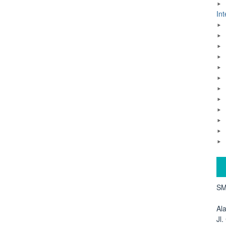
Int
SM
Al
Jl