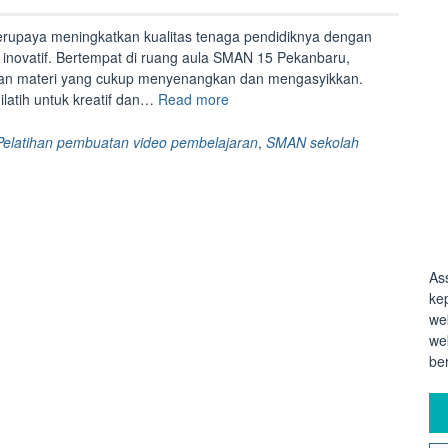
rupaya meningkatkan kualitas tenaga pendidiknya dengan
ovatif. Bertempat di ruang aula SMAN 15 Pekanbaru,
gan materi yang cukup menyenangkan dan mengasyikkan.
“Workshop
latih untuk kreatif dan…
Read more
Pembuatan
Video
Pelatihan pembuatan video pembelajaran
,
SMAN sekolah
Mengajar
Inovatif”
As
ke
we
we
be