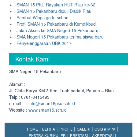
SMAN 15 PKU Rayakan HUT Riau ke-62
SMAN 15 Pekanbaru dipuji Disdik Riau
Sambut Wings go to school
Profil SMAN 15 Pekanbaru di Kemdikbud
Jalan Akses ke SMA Negeri 15 Pekanbaru
SMA Negeri 15 Pekanbaru terima siswa baru
Penyelenggaraan UBK 2017
Kontak Kami
SMA Negeri 15 Pekanbaru
Alamat :
Jl. Cipta Karya KM.3 Kec. Tuahmadani, Panam – Riau
Telp : 0761-8415493
e-mail :
info@sman15pku.sch.id
Website :
www.sman15.sch.id
HOME
BERITA
PROFIL
GALERI
OSIS & MPK
EKSTRA KURIKULER
PRESTASI
AKREDITASI