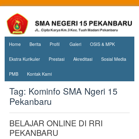
Skip
to
Jl. Cipta
SMA
content
Karya
Negeri 15
KM.3, Kec.
Tuah
Pekanbaru
Madani,
Home
Berita
Profil
Galeri
OSIS & MPK
Kota
Pekanbaru
Ekstra Kurikuler
Prestasi
Akreditasi
Sosial Media
PMB
Kontak Kami
Tag:
Kominfo SMA Ngeri 15
Pekanbaru
BELAJAR ONLINE DI RRI
PEKANBARU