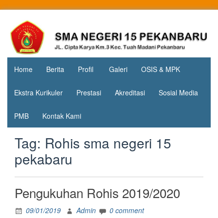
Skip
to
Jl. Cipta
SMA
content
Karya
Negeri 15
KM.3, Kec.
Tuah
Pekanbaru
Madani,
Home
Berita
Profil
Galeri
OSIS & MPK
Kota
Pekanbaru
Ekstra Kurikuler
Prestasi
Akreditasi
Sosial Media
PMB
Kontak Kami
Tag:
Rohis sma negeri 15
pekabaru
Pengukuhan Rohis 2019/2020
09/01/2019
Admin
0 comment