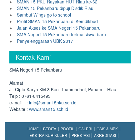
SMAN 15 PKU Rayakan HUT Riau ke-62
SMAN 15 Pekanbaru dipuji Disdik Riau
Sambut Wings go to school
Profil SMAN 15 Pekanbaru di Kemdikbud
Jalan Akses ke SMA Negeri 15 Pekanbaru
SMA Negeri 15 Pekanbaru terima siswa baru
Penyelenggaraan UBK 2017
Kontak Kami
SMA Negeri 15 Pekanbaru
Alamat :
Jl. Cipta Karya KM.3 Kec. Tuahmadani, Panam – Riau
Telp : 0761-8415493
e-mail :
info@sman15pku.sch.id
Website :
www.sman15.sch.id
HOME
BERITA
PROFIL
GALERI
OSIS & MPK
EKSTRA KURIKULER
PRESTASI
AKREDITASI