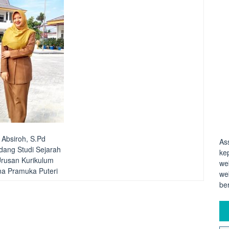
l Absiroh, S.Pd
As
dang Studi Sejarah
ke
Urusan Kurikulum
we
a Pramuka Puteri
we
be