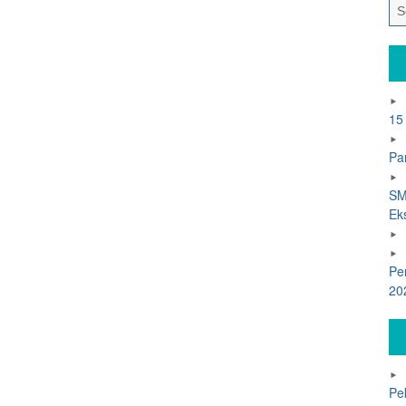
15
Pa
SM
Ek
Pe
20
Pe