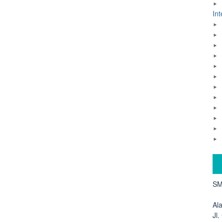
Int
SM
Al
Jl