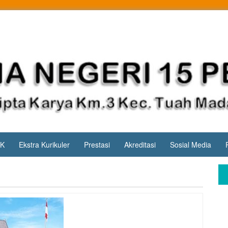
PK
Ekstra Kurikuler
Prestasi
Akreditasi
Sosial Media