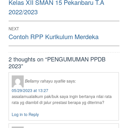
Kelas XII SMAN 15 Pekanbaru T.A
2022/2023
NEXT
Next
Contoh RPP Kurikulum Merdeka
post:
2 thoughts on “
PENGUMUMAN PPDB
2023
”
Bellamy rahayu syafiie
says:
05/29/2023 at 13:27
assalamualaikum pak/buk saya ingin bertanya nilai rata
rata yg diambil di jalur prestasi berapa yg diterima?
Log in to Reply