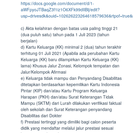
https://docs.google.com/document/d/1-
aWFpyoJTBaqZ3f1iz1O6XFk99dIlBlj/edit?
usp=drivesdk&ouid=102626223264618579636&rtpof=true&
c) Akta kelahiran dengan batas usia paling tinggi 21
(dua puluh satu) tahun pada 1 Juli 2023 (tahun
berjalan)
d) Kartu Keluarga (KK) minimal 2 (dua) tahun terakhir
terhitung 01 Juli 2021 (Apabila ada perubahan Kartu
Keluarga (KK) baru dilampirkan Kartu Keluarga (KK)
lama) Khusus Jalur Zonasi, Kelompok tempatan dan
Jalur/Kelompok Afirmasi
e) Keluarga tidak mampu dan Penyandang Disabilitas
ditetapkan berdasarkan kepemilikan Kartu Indonesia
Pintar (KIP) dan/atau Kartu Program Keluarga
Harapan (PKH) dan/atau Surat Keterangan Tidak
Mampu (SKTM) dari Lurah dilakukan verifikasi faktual
oleh sekolah dan Surat Keterangan penyandang
Disabilitas dari Dokter
f) Prestasi tertinggi yang dimiliki bagi calon peserta
didik yang mendaftar melalui jalur prestasi sesuai