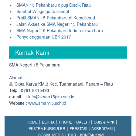
SMAN 15 Pekanbaru dipuji Disdik Riau
Sambut Wings go to school
Profil SMAN 15 Pekanbaru di Kemdikbud
Jalan Akses ke SMA Negeri 15 Pekanbaru
SMA Negeri 15 Pekanbaru terima siswa baru
Penyelenggaraan UBK 2017
Kontak Kami
SMA Negeri 15 Pekanbaru
Alamat :
Jl. Cipta Karya KM.3 Kec. Tuahmadani, Panam – Riau
Telp : 0761-8415493
e-mail :
info@sman15pku.sch.id
Website :
www.sman15.sch.id
HOME
BERITA
PROFIL
GALERI
OSIS & MPK
EKSTRA KURIKULER
PRESTASI
AKREDITASI
SOSIAL MEDIA
PMB
KONTAK KAMI