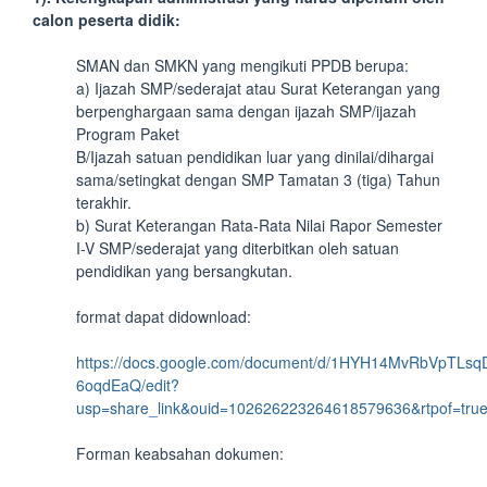
calon peserta didik:
SMAN dan SMKN yang mengikuti PPDB berupa:
a) Ijazah SMP/sederajat atau Surat Keterangan yang
berpenghargaan sama dengan ijazah SMP/ijazah
Program Paket
B/Ijazah satuan pendidikan luar yang dinilai/dihargai
sama/setingkat dengan SMP Tamatan 3 (tiga) Tahun
terakhir.
b) Surat Keterangan Rata-Rata Nilai Rapor Semester
I-V SMP/sederajat yang diterbitkan oleh satuan
pendidikan yang bersangkutan.
format dapat didownload:
https://docs.google.com/document/d/1HYH14MvRbVpTLsq
6oqdEaQ/edit?
usp=share_link&ouid=102626223264618579636&rtpof=true
Forman keabsahan dokumen: