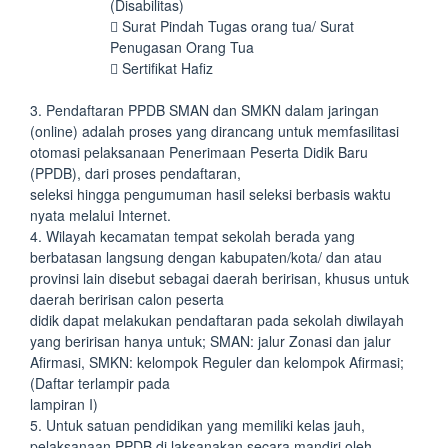
(Disabilitas)
 Surat Pindah Tugas orang tua/ Surat
Penugasan Orang Tua
 Sertifikat Hafiz
3. Pendaftaran PPDB SMAN dan SMKN dalam jaringan
(online) adalah proses yang dirancang untuk memfasilitasi
otomasi pelaksanaan Penerimaan Peserta Didik Baru
(PPDB), dari proses pendaftaran,
seleksi hingga pengumuman hasil seleksi berbasis waktu
nyata melalui Internet.
4. Wilayah kecamatan tempat sekolah berada yang
berbatasan langsung dengan kabupaten/kota/ dan atau
provinsi lain disebut sebagai daerah beririsan, khusus untuk
daerah beririsan calon peserta
didik dapat melakukan pendaftaran pada sekolah diwilayah
yang beririsan hanya untuk; SMAN: jalur Zonasi dan jalur
Afirmasi, SMKN: kelompok Reguler dan kelompok Afirmasi;
(Daftar terlampir pada
lampiran I)
5. Untuk satuan pendidikan yang memiliki kelas jauh,
pelaksanaan PPDB di laksanakan secara mandiri oleh