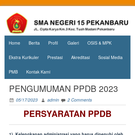
Skip
to
Jl. Cipta
SMA
content
Karya
Negeri 15
KM.3, Kec.
Tuah
Pekanbaru
Madani,
Home
Berita
Profil
Galeri
OSIS & MPK
Kota
Pekanbaru
Ekstra Kurikuler
Prestasi
Akreditasi
Sosial Media
PMB
Kontak Kami
PENGUMUMAN PPDB 2023
05/17/2023
admin
2 Comments
PERSYARATAN PPDB
1). Kelengkapan administrasi yang harus dipenuhi oleh