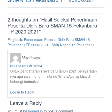
2 thoughts on “
Hasil Seleksi Penerimaan
Peserta Didik Baru SMAN 15 Pekanbaru
TP 2020-2021
”
Pingback:
Penerimaan Peserta Didik Baru SMAN 15
Pekanbaru TP 2020-2021 | SMA Negeri 15 Pekanbaru
Maytri
says:
02/17/2021 at 13:34
Untuk pendaftaran siswa baru tahun 2021 persyaratan
nya apa saja.mohon minta no WhatsApp yg bisa di
hubungi.terimakaih
Log in to Reply
Leave a Reply
You must be
logged in
to post a comment.