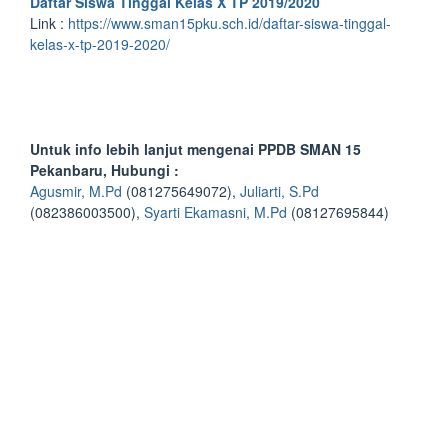
Daftar Siswa Tinggal Kelas X TP 2019/2020
Link :
https://www.sman15pku.sch.id/daftar-siswa-tinggal-
kelas-x-tp-2019-2020/
Untuk info lebih lanjut mengenai PPDB SMAN 15
Pekanbaru, Hubungi :
Agusmir, M.Pd
(081275649072),
Juliarti, S.Pd
(082386003500),
Syarti Ekamasni, M.Pd
(08127695844)
Bokep Indonesia Terbaru
Bokep Jepang Jav
Bokep ukthi jilbab
DAYWINBET
GOBETASIA
GOBET
GOBET
DAYWINBET
SLOT GACOR