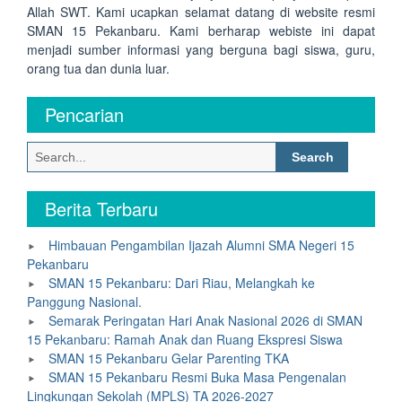
Allah SWT. Kami ucapkan selamat datang di website resmi
SMAN 15 Pekanbaru. Kami berharap webiste ini dapat
menjadi sumber informasi yang berguna bagi siswa, guru,
orang tua dan dunia luar.
Pencarian
Search
for:
Berita Terbaru
Himbauan Pengambilan Ijazah Alumni SMA Negeri 15
Pekanbaru
SMAN 15 Pekanbaru: Dari Riau, Melangkah ke
Panggung Nasional.
Semarak Peringatan Hari Anak Nasional 2026 di SMAN
15 Pekanbaru: Ramah Anak dan Ruang Ekspresi Siswa
SMAN 15 Pekanbaru Gelar Parenting TKA
SMAN 15 Pekanbaru Resmi Buka Masa Pengenalan
Lingkungan Sekolah (MPLS) TA 2026-2027